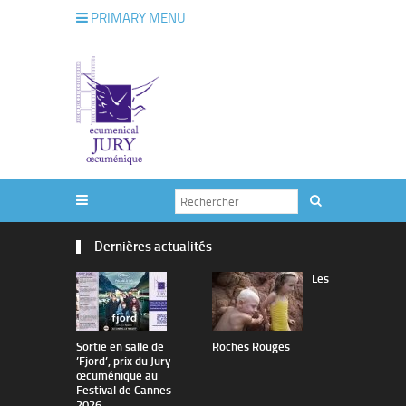
PRIMARY MENU
Dernières actualités
Les
Sortie en salle de
Roches Rouges
The Man I 
’Fjord’, prix du Jury
œcuménique au
Festival de Cannes
2026