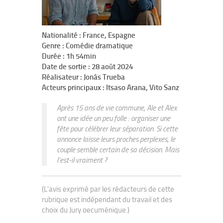
Nationalité : France, Espagne
Genre : Comédie dramatique
Durée : 1h 54min
Date de sortie : 28 août 2024
Réalisateur : Jonás Trueba
Acteurs principaux : Itsaso Arana, Vito Sanz
Après 15 ans de vie commune, Ale et Alex
ont une idée un peu folle : organiser une
fête pour célébrer leur séparation. Si cette
annonce laisse leurs proches perplexes, le
couple semble certain de sa décision. Mais
l’est-il vraiment ?
(L'avis exprimé par les rédacteurs de cette
rubrique est indépendant du travail et des
choix du Jury oecuménique.)