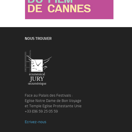
NOUS TROUVER
Face au Palais des Festivals :
Eglise Notre Dame de Bon Voyage
et Temple Eglise Protestante Unie
+33 (0)6 59 25 05 59
Ecrivez-nous