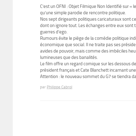
C’est un OFNI : Objet Filmique Non Identifié sur « le
qu’une simple parodie de rencontre politique.
Nos sept dirigeants politiques caricaturaux sont 
dont on ignore tout. Les échanges entre eux sont t
guerres d’ego.
Rumours évite le piège de la comédie politique in
économique que social. Il ne traite pas ses prési
avides de pouvoir, mais comme des imbéciles heure
lumineuses que des banalités.
Le film offre un regard comique sur les dessous d
président français et Cate Blanchett incarnant une
Attention : le nouveau sommet du G7 se tiendra dans
par
Philippe Cabrol