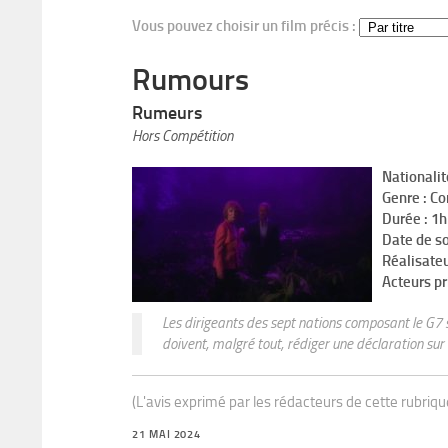
Vous pouvez choisir un film précis :
Rumours
Rumeurs
Hors Compétition
Nationali
Genre : C
Durée : 1
Date de s
Réalisate
Acteurs pr
Les dirigeants des sept nations composant le G7 
doivent, malgré tout, rédiger une déclaration sur
(L'avis exprimé par les rédacteurs de cette rubriq
21 MAI 2024