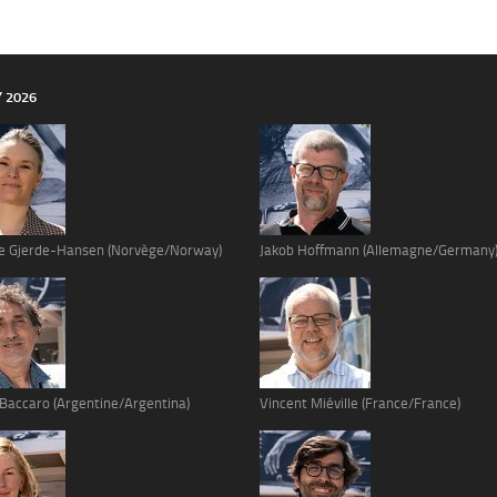
Y 2026
e Gjerde-Hansen (Norvège/Norway)
Jakob Hoffmann (Allemagne/Germany
 Baccaro (Argentine/Argentina)
Vincent Miéville (France/France)