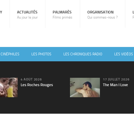
RY
ACTUALITÉS
PALMARÈS
ORGANISATION
Au jour le jour
Films primés
Qui sommes-nous ?
 CINÉPHILES
LES PHOTOS
LES CHRONIQUES RADIO
LES VIDÉOS
4 AOÛT 2026
17 JUILLET 2026
Les Roches Rouges
The Man I Love