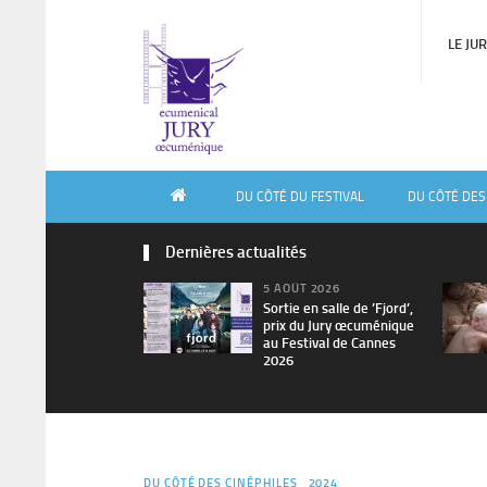
LE JU
DU CÔTÉ DU FESTIVAL
DU CÔTÉ DES
Dernières actualités
5 AOÛT 2026
Sortie en salle de ’Fjord’,
prix du Jury œcuménique
au Festival de Cannes
2026
DU CÔTÉ DES CINÉPHILES
2024