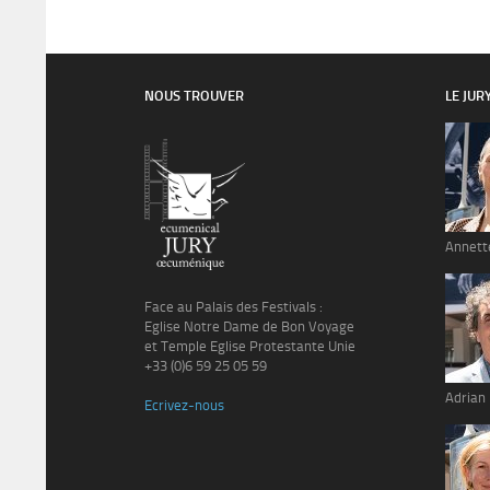
NOUS TROUVER
LE JUR
Annett
Face au Palais des Festivals :
Eglise Notre Dame de Bon Voyage
et Temple Eglise Protestante Unie
+33 (0)6 59 25 05 59
Adrian
Ecrivez-nous