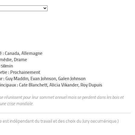
té : Canada, Allemagne
omédie, Drame
h 58min
ortie : Prochainement
ur : Guy Maddin, Evan Johnson, Galen Johnson
incipaux : Cate Blanchett, Alicia Vikander, Roy Dupuis
se réunissent pour leur sommet annuel mais se perdent dans les bois et
 une crise mondiale.
ue est indépendant du travail et des choix du Jury oecuménique.)