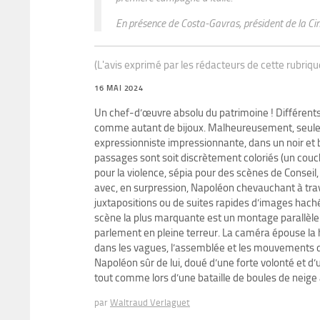
En présence de Costa-Gavras, président de la Ci
(L'avis exprimé par les rédacteurs de cette rubriq
16 MAI 2024
Un chef-d’œuvre absolu du patrimoine ! Différent
comme autant de bijoux. Malheureusement, seulem
expressionniste impressionnante, dans un noir et b
passages sont soit discrètement coloriés (un coucher
pour la violence, sépia pour des scènes de Conseil
avec, en surpression, Napoléon chevauchant à tra
juxtapositions ou de suites rapides d’images hachée
scène la plus marquante est un montage parallèle 
parlement en pleine terreur. La caméra épouse la ho
dans les vagues, l’assemblée et les mouvements de
Napoléon sûr de lui, doué d’une forte volonté et d
tout comme lors d’une bataille de boules de neige à
par
Waltraud Verlaguet