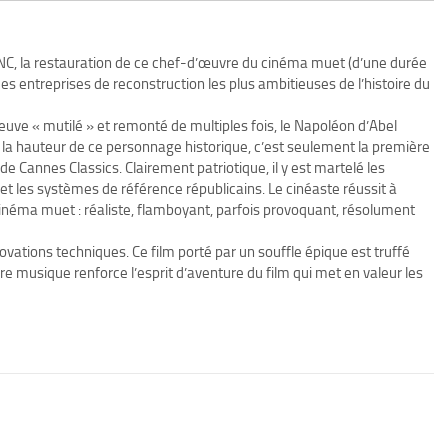
CNC, la restauration de ce chef-d’œuvre du cinéma muet (d’une durée
es entreprises de reconstruction les plus ambitieuses de l’histoire du
fleuve « mutilé » et remonté de multiples fois, le Napoléon d’Abel
la hauteur de ce personnage historique, c’est seulement la première
 Cannes Classics. Clairement patriotique, il y est martelé les
et les systèmes de référence républicains. Le cinéaste réussit à
cinéma muet : réaliste, flamboyant, parfois provoquant, résolument
novations techniques. Ce film porté par un souffle épique est truffé
ire musique renforce l’esprit d’aventure du film qui met en valeur les