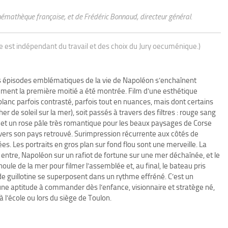
némathèque française, et de Frédéric Bonnaud, directeur général.
ue est indépendant du travail et des choix du Jury oecuménique.)
s épisodes emblématiques de la vie de Napoléon s’enchaînent
ent la première moitié a été montrée. Film d’une esthétique
lanc parfois contrasté, parfois tout en nuances, mais dont certains
 de soleil sur la mer), soit passés à travers des filtres : rouge sang
, et un rose pâle très romantique pour les beaux paysages de Corse
vers son pays retrouvé. Surimpression récurrente aux côtés de
s. Les portraits en gros plan sur fond flou sont une merveille. La
entre, Napoléon sur un rafiot de fortune sur une mer déchaînée, et le
ule de la mer pour filmer l’assemblée et, au final, le bateau pris
 guillotine se superposent dans un rythme effréné. C’est un
’une aptitude à commander dès l’enfance, visionnaire et stratège né,
 l’école ou lors du siège de Toulon.