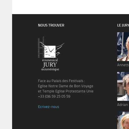
NOUS TROUVER
LE JUR
Annett
Face au Palais des Festivals :
Eglise Notre Dame de Bon Voyage
et Temple Eglise Protestante Unie
+33 (0)6 59 25 05 59
Adrian
Ecrivez-nous