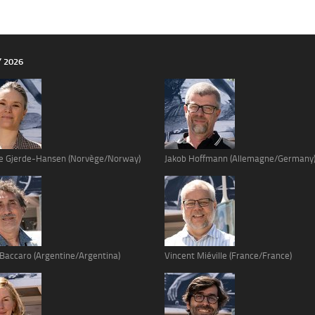
Y 2026
e Gjerde-Hansen (Norvège/Norway)
Jakob Hoffmann (Allemagne/Germany
 Baccaro (Argentine/Argentina)
Vincent Miéville (France/France)