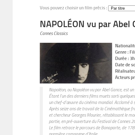
Vous pouvez choisir un film précis :
NAPOLÉON vu par Abel 
Cannes Classics
Nationalit
Genre : Fi
Durée : 3
Date de so
Réalisateu
Acteurs pr
Napoléon
, ou
Napoléon vu par Abel Gance
, est un
Étant l’un des derniers films muets sorti quelque
un chef-d’œuvre du cinéma mondial. Acclamé à sa s
Après seize ans de travail de la Cinémathèque fran
et chercheur Georges Mourier, rétablissant le mon
partie, en pré-ouverture du Festival de Cannes 2
Le film retrace le parcours de Bonaparte, de 178
première campagne d’Italie.