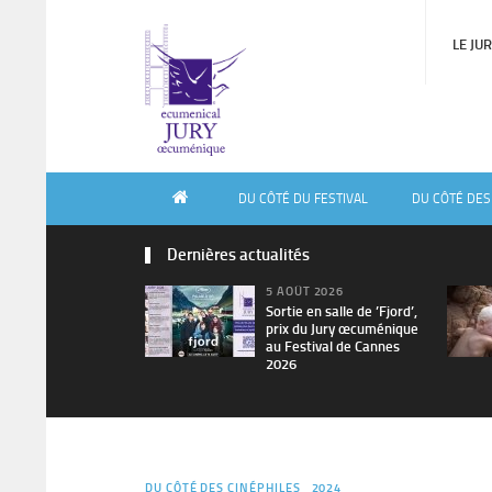
LE JU
DU CÔTÉ DU FESTIVAL
DU CÔTÉ DES
Dernières actualités
5 AOÛT 2026
Sortie en salle de ’Fjord’,
prix du Jury œcuménique
au Festival de Cannes
2026
DU CÔTÉ DES CINÉPHILES
2024