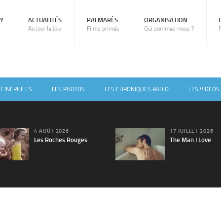
RY
ACTUALITÉS
PALMARÈS
ORGANISATION
Au jour le jour
Films primés
Qui sommes-nous ?
 CINÉPHILES
LES PHOTOS
LES CHRONIQUES RADIO
LES VIDÉOS
4 AOÛT 2026
17 JUILLET 2026
Les Roches Rouges
The Man I Love