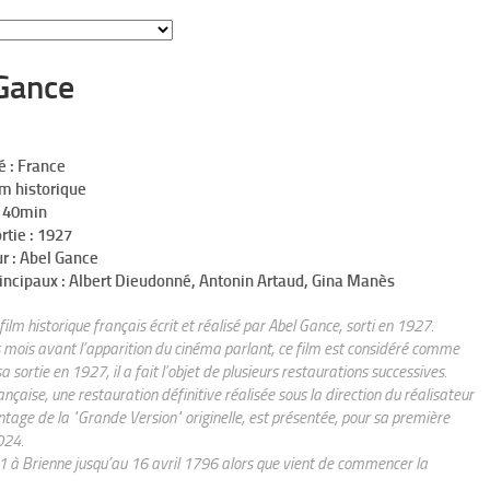
Gance
é : France
lm historique
h 40min
rtie : 1927
r : Abel Gance
incipaux : Albert Dieudonné, Antonin Artaud, Gina Manès
 film historique français écrit et réalisé par Abel Gance, sorti en 1927.
s mois avant l’apparition du cinéma parlant, ce film est considéré comme
ortie en 1927, il a fait l’objet de plusieurs restaurations successives.
çaise, une restauration définitive réalisée sous la direction du réalisateur
tage de la "Grande Version" originelle, est présentée, pour sa première
024.
1 à Brienne jusqu’au 16 avril 1796 alors que vient de commencer la