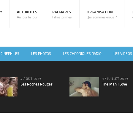
RY
ACTUALITÉS
PALMARÈS
ORGANISATION
Au jour le jour
Films primés
Qui sommes-nous ?
 CINÉPHILES
LES PHOTOS
LES CHRONIQUES RADIO
LES VIDÉOS
4 AOÛT 2026
17 JUILLET 2026
Les Roches Rouges
The Man I Love