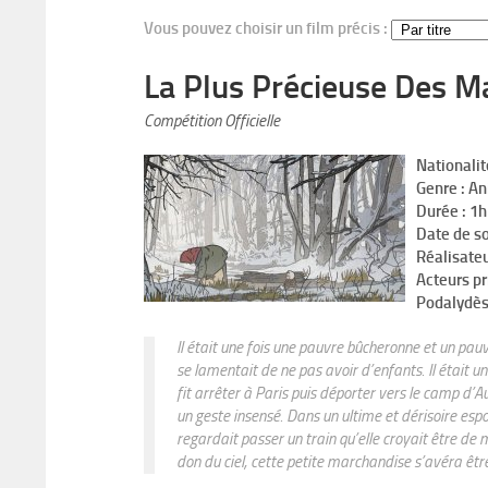
Vous pouvez choisir un film précis :
La Plus Précieuse Des M
Compétition Officielle
Nationalit
Genre : A
Durée : 1
Date de s
Réalisateu
Acteurs pr
Podalydè
Il était une fois une pauvre bûcheronne et un pau
se lamentait de ne pas avoir d’enfants. Il était u
fit arrêter à Paris puis déporter vers le camp d’Au
un geste insensé. Dans un ultime et dérisoire espo
regardait passer un train qu’elle croyait être d
don du ciel, cette petite marchandise s’avéra être