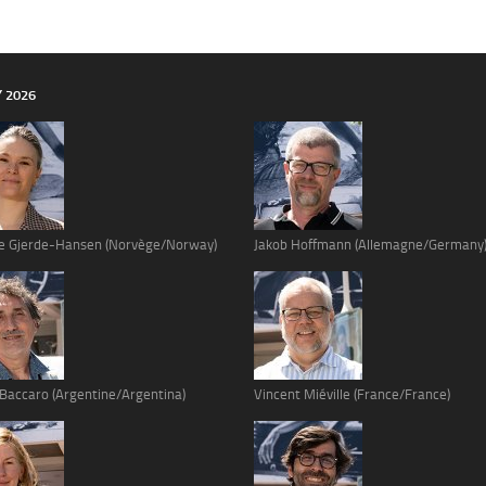
Y 2026
e Gjerde-Hansen (Norvège/Norway)
Jakob Hoffmann (Allemagne/Germany
 Baccaro (Argentine/Argentina)
Vincent Miéville (France/France)