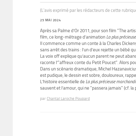
(L'avis exprimé par les rédacteurs de cette rubriq
25 MAI 2024
Après sa Palme d’Or 2011, pour son film "The arti
film, ce long-métrage d’animation
La plus précieus
Il commence comme un conte à la Charles Dickens,
sans arrêt des trains : l’un d’eux rejette un bébé qu
La voix off explique qu’aucun parent ne peut aband
raconte l’"affreux conte du Petit Poucet". Alors pou
Dans un scénario dramatique, Michel Hazanavicius 
est pudique, le dessin est sobre, douloureux, rappe
L’histoire essentielle de
La plus précieuse marchandi
sauvent et l’amour, qui ne "passera jamais" (cf. la 
par
Chantal Laroche Poupard