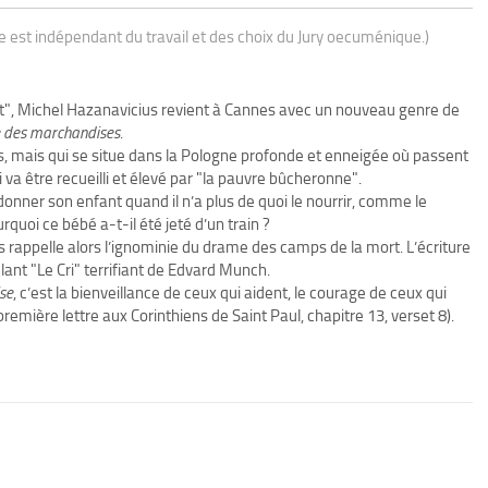
ue est indépendant du travail et des choix du Jury oecuménique.)
st", Michel Hazanavicius revient à Cannes avec un nouveau genre de
e des marchandises
.
 mais qui se situe dans la Pologne profonde et enneigée où passent
i va être recueilli et élevé par "la pauvre bûcheronne".
onner son enfant quand il n’a plus de quoi le nourrir, comme le
rquoi ce bébé a-t-il été jeté d’un train ?
rappelle alors l’ignominie du drame des camps de la mort. L’écriture
lant "Le Cri" terrifiant de Edvard Munch.
se
, c’est la bienveillance de ceux qui aident, le courage de ceux qui
première lettre aux Corinthiens de Saint Paul, chapitre 13, verset 8).