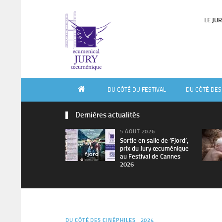
LE JU
DU CÔTÉ DU FESTIVAL
DU CÔTÉ DES
Dernières actualités
5 AOÛT 2026
Sortie en salle de ’Fjord’,
prix du Jury œcuménique
au Festival de Cannes
2026
DU CÔTÉ DES CINÉPHILES
2024