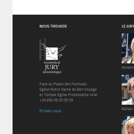
NOUS TROUVER
LE JUR
Annett
Face au Palais des Festivals :
Eglise Notre Dame de Bon Voyage
et Temple Eglise Protestante Unie
+33 (0)6 59 25 05 59
Adrian
Ecrivez-nous