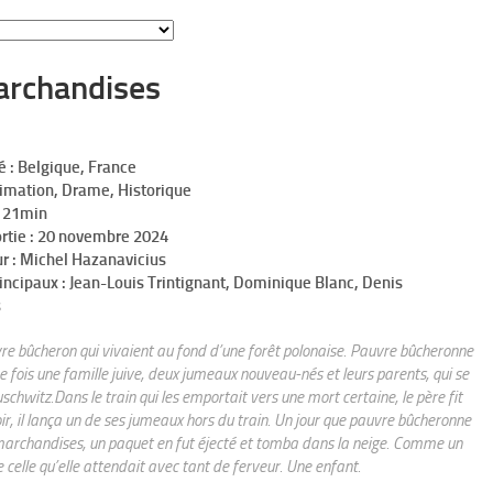
archandises
é : Belgique, France
nimation, Drame, Historique
h 21min
ortie : 20 novembre 2024
r : Michel Hazanavicius
incipaux : Jean-Louis Trintignant, Dominique Blanc, Denis
s
vre bûcheron qui vivaient au fond d’une forêt polonaise. Pauvre bûcheronne
ne fois une famille juive, deux jumeaux nouveau-nés et leurs parents, qui se
schwitz.Dans le train qui les emportait vers une mort certaine, le père fit
ir, il lança un de ses jumeaux hors du train. Un jour que pauvre bûcheronne
e marchandises, un paquet en fut éjecté et tomba dans la neige. Comme un
 celle qu’elle attendait avec tant de ferveur. Une enfant.