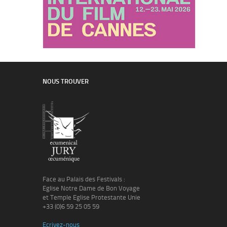
NOUS TROUVER
Face au Palais des Festivals :
Eglise Notre Dame de Bon Voyage
et Temple Eglise Protestante Unie
+33 (0)6 59 25 05 59
Ecrivez-nous