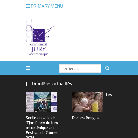
PRIMARY MENU
Dernières actualités
Les
Sortie en salle de
Roches Rouges
The Man I 
’Fjord’, prix du Jury
œcuménique au
Festival de Cannes
2026