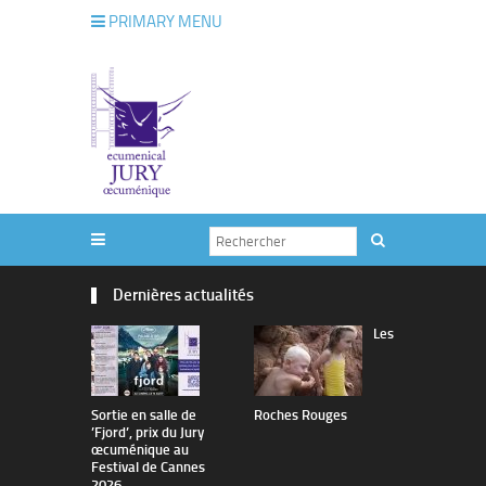
PRIMARY MENU
Dernières actualités
Les
Sortie en salle de
Roches Rouges
The Man I 
’Fjord’, prix du Jury
œcuménique au
Festival de Cannes
2026