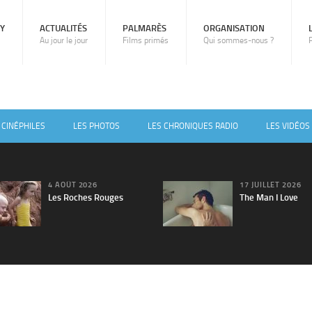
RY
ACTUALITÉS
PALMARÈS
ORGANISATION
Au jour le jour
Films primés
Qui sommes-nous ?
 CINÉPHILES
LES PHOTOS
LES CHRONIQUES RADIO
LES VIDÉOS
4 AOÛT 2026
17 JUILLET 2026
Les Roches Rouges
The Man I Love