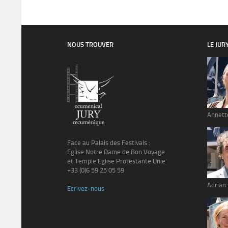
NOUS TROUVER
LE JUR
Annett
Face au Palais des Festivals :
Eglise Notre Dame de Bon Voyage
et Temple Eglise Protestante Unie
+33 (0)6 59 25 05 59
Adrian
Ecrivez-nous