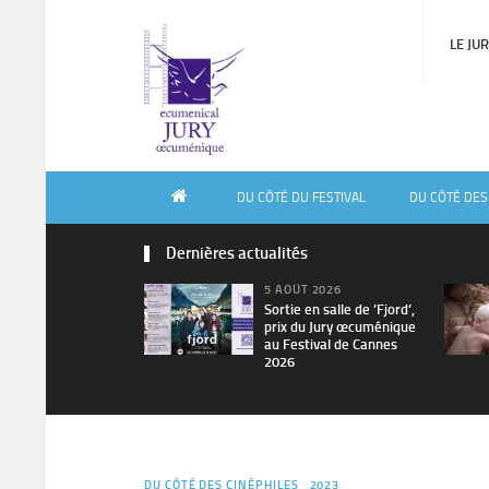
LE JU
DU CÔTÉ DU FESTIVAL
DU CÔTÉ DES
Dernières actualités
5 AOÛT 2026
Sortie en salle de ’Fjord’,
prix du Jury œcuménique
au Festival de Cannes
2026
DU CÔTÉ DES CINÉPHILES
2023