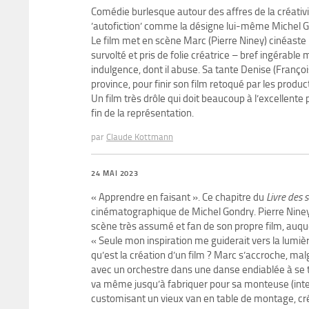
Comédie burlesque autour des affres de la créativité
’autofiction’ comme la désigne lui-même Michel Go
Le film met en scène Marc (Pierre Niney) cinéaste
survolté et pris de folie créatrice – bref ingérable
indulgence, dont il abuse. Sa tante Denise (Franço
province, pour finir son film retoqué par les produc
Un film très drôle qui doit beaucoup à l’excellente 
fin de la représentation.
par
Claude Kottmann
24 MAI 2023
« Apprendre en faisant ». Ce chapitre du
Livre des s
cinématographique de Michel Gondry. Pierre Niney,
scène très assumé et fan de son propre film, auquel 
« Seule mon inspiration me guiderait vers la lumièr
qu’est la création d’un film ? Marc s’accroche, mal
avec un orchestre dans une danse endiablée à se to
va même jusqu’à fabriquer pour sa monteuse (inte
customisant un vieux van en table de montage, créa