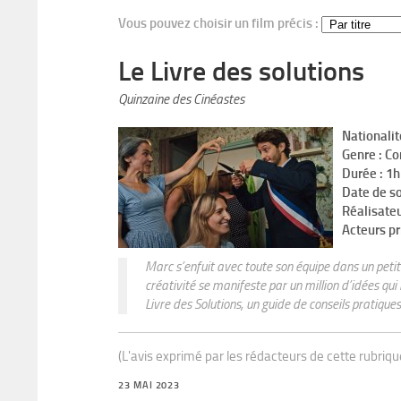
Vous pouvez choisir un film précis :
Le Livre des solutions
Quinzaine des Cinéastes
Nationalit
Genre : C
Durée : 1
Date de s
Réalisateu
Acteurs pr
Marc s’enfuit avec toute son équipe dans un petit 
créativité se manifeste par un million d’idées qui
Livre des Solutions, un guide de conseils pratique
(L'avis exprimé par les rédacteurs de cette rubriq
23 MAI 2023