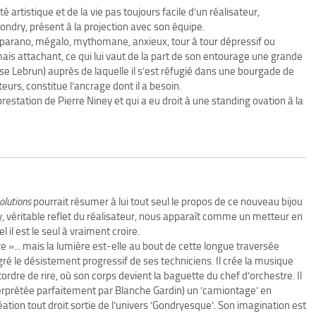
 artistique et de la vie pas toujours facile d’un réalisateur,
ndry, présent à la projection avec son équipe.
 parano, mégalo, mythomane, anxieux, tour à tour dépressif ou
 mais attachant, ce qui lui vaut de la part de son entourage une grande
ise Lebrun) auprès de laquelle il s’est réfugié dans une bourgade de
teurs, constitue l’ancrage dont il a besoin.
prestation de Pierre Niney et qui a eu droit à une standing ovation à la
olutions
pourrait résumer à lui tout seul le propos de ce nouveau bijou
 véritable reflet du réalisateur, nous apparaît comme un metteur en
il est le seul à vraiment croire.
e »... mais la lumière est-elle au bout de cette longue traversée
gré le désistement progressif de ses techniciens. Il crée la musique
rdre de rire, où son corps devient la baguette du chef d’orchestre. Il
rprétée parfaitement par Blanche Gardin) un ’camiontage’ en
tion tout droit sortie de l’univers ’Gondryesque’. Son imagination est