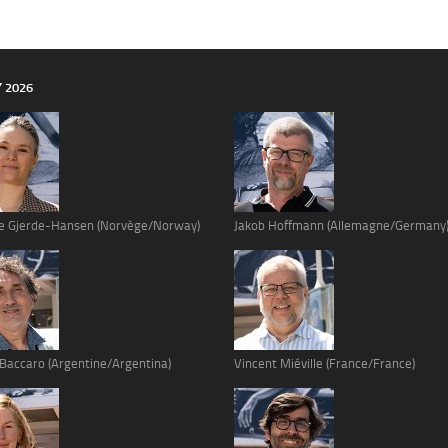
Y 2026
e Gjerde-Hansen (Norvège/Norway)
Jakob Hoffmann (Allemagne/Germany
 Baccaro (Argentine/Argentina)
Vincent Miéville (France/France)