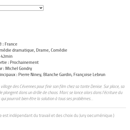
é : France
omédie dramatique, Drame, Comédie
h 42min
ortie : Prochainement
r : Michel Gondry
incipaux : Pierre Niney, Blanche Gardin, Françoise Lebrun
village des Cévennes pour finir son film chez sa tante Denise. Sur place, sa
 le plongent dans un drôle de chaos. Marc se lance alors dans l’écriture du
s qui pourrait bien être la solution à tous ses problèmes…
ue est indépendant du travail et des choix du Jury oecuménique.)