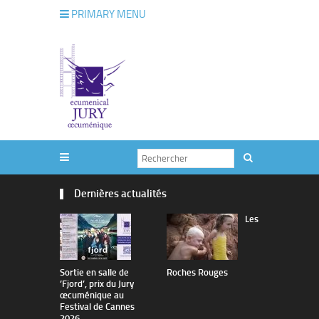
PRIMARY MENU
Dernières actualités
Les
Sortie en salle de
Roches Rouges
The Man I 
’Fjord’, prix du Jury
œcuménique au
Festival de Cannes
2026