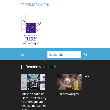
PRIMARY MENU
Dernières actualités
Les
Sortie en salle de
Roches Rouges
The Man I 
’Fjord’, prix du Jury
œcuménique au
Festival de Cannes
2026