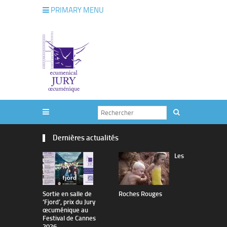
PRIMARY MENU
Dernières actualités
Les
Sortie en salle de
Roches Rouges
The Man I 
’Fjord’, prix du Jury
œcuménique au
Festival de Cannes
2026