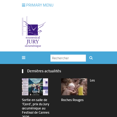
PRIMARY MENU
Dernières actualités
Les
Sortie en salle de
Roches Rouges
The Man I 
’Fjord’, prix du Jury
œcuménique au
Festival de Cannes
2026