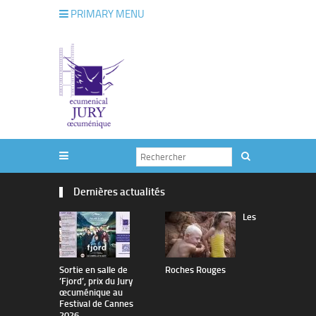
PRIMARY MENU
Dernières actualités
Les
Sortie en salle de
Roches Rouges
The Man I 
’Fjord’, prix du Jury
œcuménique au
Festival de Cannes
2026