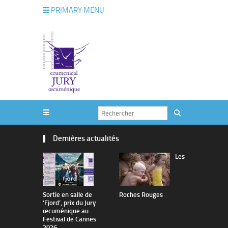
PRIMARY MENU
Dernières actualités
Les
Sortie en salle de
Roches Rouges
The Man I 
’Fjord’, prix du Jury
œcuménique au
Festival de Cannes
2026