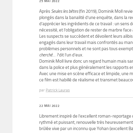
25 MAI 2022
Après
Seules les bêtes
(fin 2019), Dominik Moll revie
plongés dans la banalité d’une enquête, dans la r
d’apprécier les ingrédients de ce travail : un sens 
nécessité, et l’obligation de rester de marbre fac
Les suspects se succèdent et dévoilent leurs alibi
engagés dans leur travail mais confrontés au manqu
problèmes personnels et ne sont pas tous exempt
cherché… ?
dit l’un d’eux.
Dominik Moll livre donc un regard humain mais s
dans la police et plus généralement les rapports 
Avec une mise en scène efficace et limpide, une mus
ce film est habillé de réalisme et transmet beauc
par
Patrick Lauras
22 MAI 2022
Librement inspiré de l’excellent roman-reportage
rythmé et puissant, renouvelle très heureusement le
brûlée vive par un inconnu que Yohan (excellent Bas