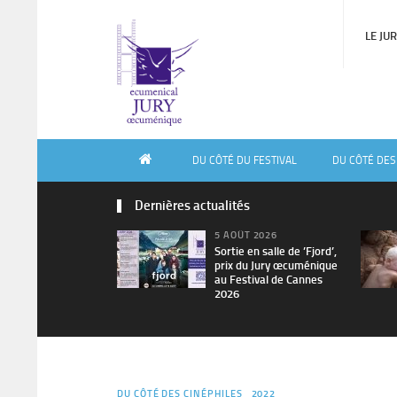
LE JU
DU CÔTÉ DU FESTIVAL
DU CÔTÉ DES
Dernières actualités
5 AOÛT 2026
Sortie en salle de ’Fjord’,
prix du Jury œcuménique
au Festival de Cannes
2026
DU CÔTÉ DES CINÉPHILES
2022