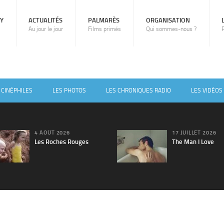
RY
ACTUALITÉS
PALMARÈS
ORGANISATION
Au jour le jour
Films primés
Qui sommes-nous ?
 CINÉPHILES
LES PHOTOS
LES CHRONIQUES RADIO
LES VIDÉOS
4 AOÛT 2026
17 JUILLET 2026
Les Roches Rouges
The Man I Love