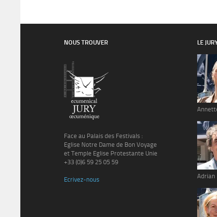
NOUS TROUVER
LE JUR
Annett
Face au Palais des Festivals :
Eglise Notre Dame de Bon Voyage
et Temple Eglise Protestante Unie
+33 (0)6 59 25 05 59
Adrian
Ecrivez-nous