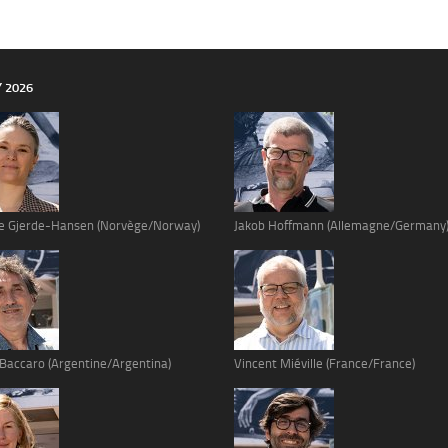
Y 2026
e Gjerde-Hansen (Norvège/Norway)
Jakob Hoffmann (Allemagne/Germany
 Baccaro (Argentine/Argentina)
Vincent Miéville (France/France)