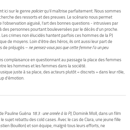
nt ici sur le genre
policier
qu’il maîtrise parfaitement. Nous sommes
echerche des ressorts et des preuves. Le scénario nous permet
de l’observation aiguisé, l’art des bonnes questions - intrusives par
e à des personnes pourtant bouleversées par le décès d’un proche.
s. Les crimes non élucidés hantent parfois ces hommes de la PJ
e de moyens. Loin d’être des héros, ils ont aussi leur part de
s de préjugés –
ne pensez-vous pas que cette femme l’a un peu
ans complaisance en questionnant au passage la place des femmes
entre les hommes et les femmes dans la société.
ique juste à sa place, des acteurs plutôt « discrets » dans leur rôle,
oup d’émotion.
 de Pauline Guéna
18.3 : une année à la PJ
, Dominik Moll, dans un film
 sujet rebattu des cold cases. Avec le cas de Clara, une jeune fille
tien Bouillon) et son équipe, malgré tous leurs efforts, ne