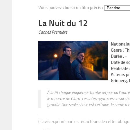
Vous pouvez choisir un film précis :
La Nuit du 12
Cannes Première
Nationalit
Genre : Thr
Durée : -
Date de so
Réalisateu
Acteurs pr
Grinberg, 
À la PJ chaque enquêteur tombe un jour ou l’autre 
le meurtre de Clara. Les interrogatoires se succè
grandir. Une seule chose est certaine, le crime a eu
(L'avis exprimé par les rédacteurs de cette rubriq