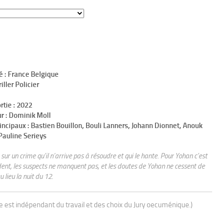
é : France Belgique
iller Policier
rtie : 2022
r : Dominik Moll
incipaux : Bastien Bouillon, Bouli Lanners, Johann Dionnet, Anouk
Pauline Serieys
sur un crime qu’il n’arrive pas à résoudre et qui le hante. Pour Yohan c’est
dent, les suspects ne manquent pas, et les doutes de Yohan ne cessent de
 lieu la nuit du 12.
ue est indépendant du travail et des choix du Jury oecuménique.)