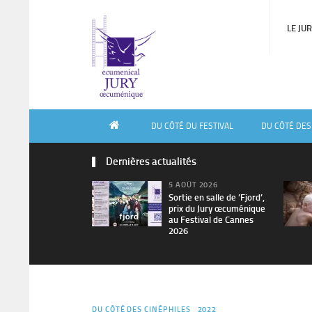
LE JU
DU CÔTÉ DU FESTIVAL
DU CÔTÉ DES
Dernières actualités
5 AOÛT 2026
Sortie en salle de ’Fjord’,
prix du Jury œcuménique
au Festival de Cannes
2026
DU CÔTÉ DES CINÉPHILES
2022