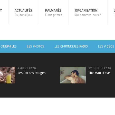
RY
ACTUALITÉS
PALMARÈS
ORGANISATION
Au jour le jour
Films primés
Qui sommes-nous ?
 CINÉPHILES
LES PHOTOS
LES CHRONIQUES RADIO
LES VIDÉOS
4 AOÛT 2026
17 JUILLET 2026
Les Roches Rouges
The Man I Love