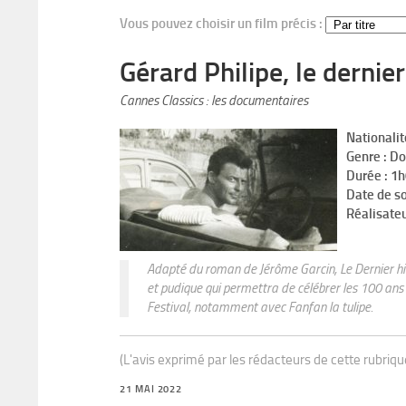
Vous pouvez choisir un film précis :
Gérard Philipe, le dernier
Cannes Classics : les documentaires
Nationalit
Genre : D
Durée : 1
Date de so
Réalisateu
Adapté du roman de Jérôme Garcin, Le Dernier hi
et pudique qui permettra de célébrer les 100 ans
Festival, notamment avec Fanfan la tulipe.
(L'avis exprimé par les rédacteurs de cette rubriq
21 MAI 2022