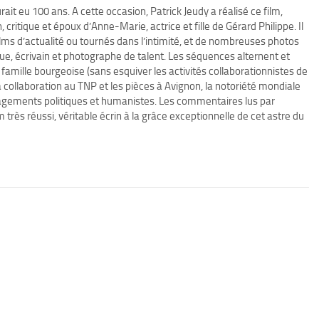
it eu 100 ans. A cette occasion, Patrick Jeudy a réalisé ce film,
 critique et époux d’Anne-Marie, actrice et fille de Gérard Philippe. Il
lms d’actualité ou tournés dans l’intimité, et de nombreuses photos
ue, écrivain et photographe de talent. Les séquences alternent et
 famille bourgeoise (sans esquiver les activités collaborationnistes de
collaboration au TNP et les pièces à Avignon, la notoriété mondiale
agements politiques et humanistes. Les commentaires lus par
rès réussi, véritable écrin à la grâce exceptionnelle de cet astre du