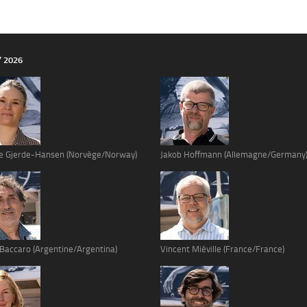
Y 2026
e Gjerde-Hansen (Norvège/Norway)
Jakob Hoffmann (Allemagne/Germany
 Baccaro (Argentine/Argentina)
Vincent Miéville (France/France)