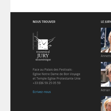
NOUS TROUVER
LE JUR
Annett
Face au Palais des Festivals :
Eglise Notre Dame de Bon Voyage
et Temple Eglise Protestante Unie
+33 (0)6 59 25 05 59
Adrian
Ecrivez-nous