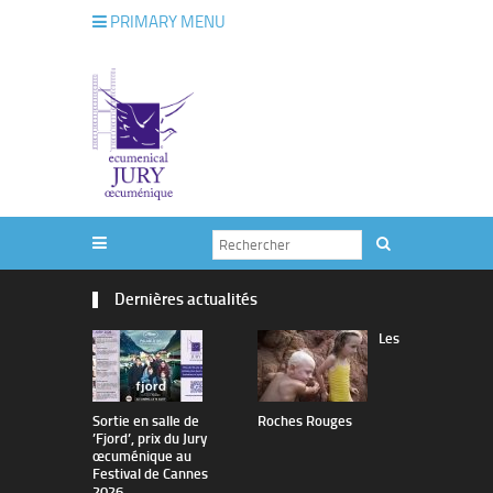
PRIMARY MENU
Dernières actualités
Les
Sortie en salle de
Roches Rouges
The Man I 
’Fjord’, prix du Jury
œcuménique au
Festival de Cannes
2026