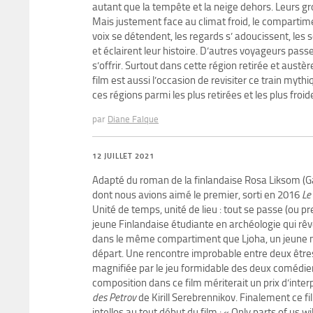
autant que la tempête et la neige dehors. Leurs g
Mais justement face au climat froid, le compartimen
voix se détendent, les regards s’ adoucissent, les 
et éclairent leur histoire. D’autres voyageurs passen
s’offrir. Surtout dans cette région retirée et austère
film est aussi l’occasion de revisiter ce train m
ces régions parmi les plus retirées et les plus froi
par
Diane Falque
12 JUILLET 2021
Adapté du roman de la finlandaise Rosa Liksom (
dont nous avions aimé le premier, sorti en 2016
Le
Unité de temps, unité de lieu : tout se passe (ou 
jeune Finlandaise étudiante en archéologie qui rê
dans le même compartiment que Ljoha, un jeune mine
départ. Une rencontre improbable entre deux êtres q
magnifiée par le jeu formidable des deux comédiens 
composition dans ce film mériterait un prix d’inter
des
Petrov
de Kirill Serebrennikov. Finalement ce film
intellos au tout début du film : « Only parts of us wi