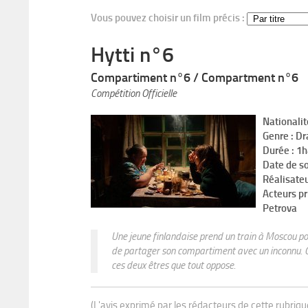
Vous pouvez choisir un film précis :
Hytti n°6
Compartiment n°6 / Compartment n°6
Compétition Officielle
Nationalit
Genre : D
Durée : 1
Date de s
Réalisate
Acteurs pr
Petrova
Une jeune finlandaise prend un train à Moscou pou
de partager son compartiment avec un inconnu. C
ces deux êtres que tout oppose.
(L'avis exprimé par les rédacteurs de cette rubriq