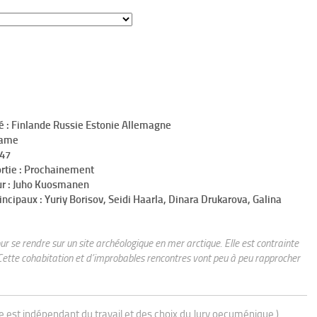
é : Finlande Russie Estonie Allemagne
rame
h47
ortie : Prochainement
ur : Juho Kuosmanen
incipaux : Yuriy Borisov, Seidi Haarla, Dinara Drukarova, Galina
r se rendre sur un site archéologique en mer arctique. Elle est contrainte
ette cohabitation et d’improbables rencontres vont peu à peu rapprocher
ue est indépendant du travail et des choix du Jury oecuménique.)