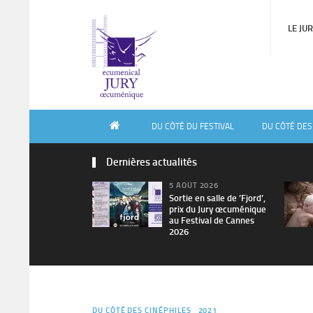
LE JU
DU CÔTÉ DU FESTIVAL
DU CÔTÉ DES
Dernières actualités
5 AOÛT 2026
Sortie en salle de ’Fjord’,
prix du Jury œcuménique
au Festival de Cannes
2026
DU CÔTÉ DES CINÉPHILES
2021