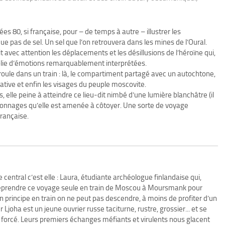
es 80, si française, pour – de temps à autre – illustrer les
e pas de sel. Un sel que l’on retrouvera dans les mines de l’Oural.
it avec attention les déplacements et les désillusions de l’héroïne qui,
plie d’émotions remarquablement interprétées.
éroule dans un train : là, le compartiment partagé avec un autochtone,
tive et enfin les visages du peuple moscovite.
 elle peine à atteindre ce lieu-dit nimbé d’une lumière blanchâtre (il
sonnages qu’elle est amenée à côtoyer. Une sorte de voyage
française.
central c’est elle : Laura, étudiante archéologue finlandaise qui,
reprendre ce voyage seule en train de Moscou à Moursmank pour
 principe en train on ne peut pas descendre, à moins de profiter d’un
 Ljoha est un jeune ouvrier russe taciturne, rustre, grossier... et se
 et forcé. Leurs premiers échanges méfiants et virulents nous glacent