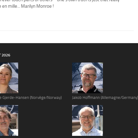
 en mille... Marilyn Monroe !
Y 2026
e Gjerde-Hansen (Norvège/Norway)
Jakob Hoffmann (Allemagne/Germany