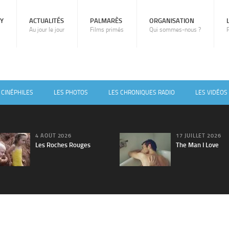
RY
ACTUALITÉS
PALMARÈS
ORGANISATION
Au jour le jour
Films primés
Qui sommes-nous ?
 CINÉPHILES
LES PHOTOS
LES CHRONIQUES RADIO
LES VIDÉOS
4 AOÛT 2026
17 JUILLET 2026
Les Roches Rouges
The Man I Love