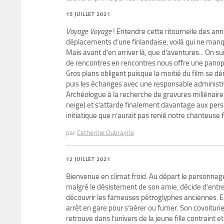
15 JUILLET 2021
Voyage Voyage
! Entendre cette ritournelle des anné
déplacements d’une finlandaise, voilà qui ne manqu
Mais avant d’en arriver là, que d’aventures... On su
de rencontres en rencontres nous offre une pano
Gros plans obligent puisque la moitié du film se d
puis les échanges avec une responsable administra
Archéologue à la recherche de gravures millénaires,
neige) et s’attarde finalement davantage aux per
initiatique que n’aurait pas renié notre chanteuse 
par
Catherine Oubrayrie
12 JUILLET 2021
Bienvenue en climat froid. Au départ le personnage 
malgré le désistement de son amie, décide d’ent
découvrir les fameuses pétroglyphes anciennes. En
arrêt en gare pour s’aérer ou fumer. Son covoiturier
retrouve dans l’univers de la jeune fille contraint