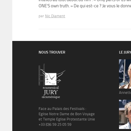
ONE’S own truth. » De qui est-ce ? Je vous le donne
par
Nic Diament
NOUS TROUVER
LE JUR
Annett
Face au Palais des Festivals :
Eglise Notre Dame de Bon Voyage
et Temple Eglise Protestante Unie
+33 (0)6 59 25 05 59