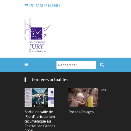
PRIMARY MENU
Dernières actualités
Les
Sortie en salle de
Roches Rouges
The Man I 
’Fjord’, prix du Jury
œcuménique au
Festival de Cannes
2026