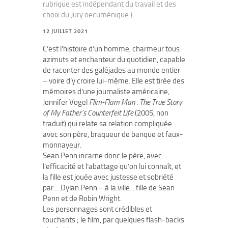
rubrique est indépendant du travail et des
choix du Jury oecuménique.)
12 JUILLET 2021
C’est l’histoire d’un homme, charmeur tous
azimuts et enchanteur du quotidien, capable
de raconter des galéjades au monde entier
– voire d’y croire lui-même. Elle est tirée des
mémoires d’une journaliste américaine,
Jennifer Vogel
Flim-Flam
Man
:
The
True
Story
of
My
Father’s
Counterfeit
Life
(2005, non
traduit) qui relate sa relation compliquée
avec son père, braqueur de banque et faux-
monnayeur.
Sean Penn incarne donc le père, avec
l’efficacité et l’abattage qu’on lui connaît, et
la fille est jouée avec justesse et sobriété
par… Dylan Penn – à la ville... fille de Sean
Penn et de Robin Wright.
Les personnages sont crédibles et
touchants ; le film, par quelques flash-backs