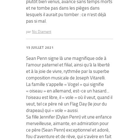
plutôt bien venus, avance sans temps morts
et ne tombe pas dans les pièges dans
lesquels il aurait pu tomber : ce n’est déjà
pas si mal.
par
Nic Diament
15 JUILLET 2021
Sean Penn signe là une magnifique ode à
l’amour paternel et filial, ainsi qu’à la liberté
et à la joie de vivre, rythmée par la superbe
composition musicale de Joseph Vitarelli.
La famille s’appelle « Vogel » qui signifie
« oiseau » en allemand, est-ce un hasard...
l’oiseau est libre, il « vole » où il veut, quand il
veut, tel ce père né un Flag Day (le jour du
drapeau) qui « vole » aussi.
Sa fille Jennifer (Dylan Penn) vit une enfance
merveilleuse, aimante, en admiration pour
ce père (Sean Penn) exceptionnel et adoré,
fou d’aventure et de rêve, qui s’avère en fait