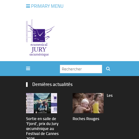
PRIMARY MENU
Dernières actualités
Les
Sortie en salle de
Roches Rouges
The Man I 
’Fjord’, prix du Jury
œcuménique au
Festival de Cannes
2026