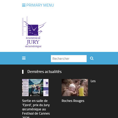
PRIMARY MENU
Dernières actualités
Les
Sortie en salle de
Roches Rouges
The Man I 
’Fjord’, prix du Jury
œcuménique au
Festival de Cannes
2026