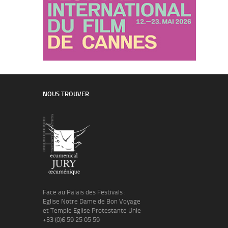
NOUS TROUVER
Face au Palais des Festivals :
Eglise Notre Dame de Bon Voyage
et Temple Eglise Protestante Unie
+33 (0)6 59 25 05 59