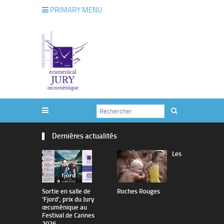
PRIMARY MENU
Dernières actualités
Les
Sortie en salle de
Roches Rouges
The Man I 
’Fjord’, prix du Jury
œcuménique au
Festival de Cannes
2026