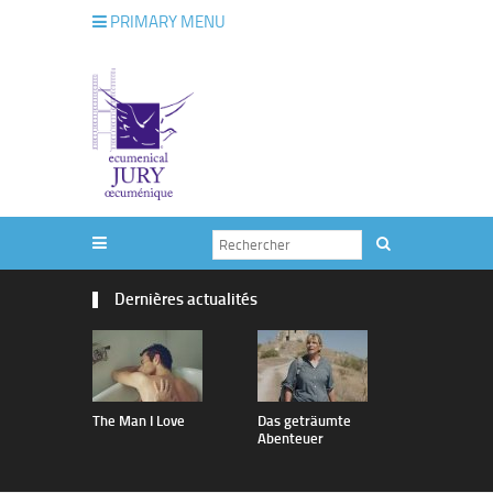
PRIMARY MENU
Dernières actualités
The Man I Love
Das geträumte
vertige
Abenteuer