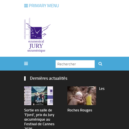
PRIMARY MENU
Dernières actualités
Les
Sortie en salle de
Roches Rouges
The Man I 
’Fjord’, prix du Jury
œcuménique au
Festival de Cannes
2026