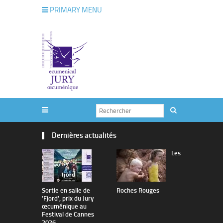
PRIMARY MENU
Dernières actualités
Les
Sortie en salle de
Roches Rouges
The Man I 
’Fjord’, prix du Jury
œcuménique au
Festival de Cannes
2026