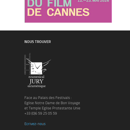
NOUS TROUVER
Face au Palais des Festivals :
Eglise Notre Dame de Bon Voyage
et Temple Eglise Protestante Unie
+33 (0)6 59 25 05 59
Ecrivez-nous