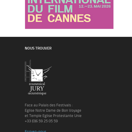
NOUS TROUVER
Face au Palais des Festivals :
Eglise Notre Dame de Bon Voyage
et Temple Eglise Protestante Unie
+33 (0)6 59 25 05 59
Ecrivez-nous