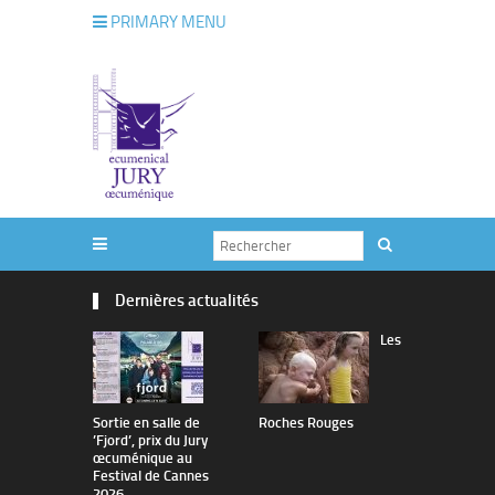
PRIMARY MENU
Dernières actualités
Les
Sortie en salle de
Roches Rouges
The Man I 
’Fjord’, prix du Jury
œcuménique au
Festival de Cannes
2026