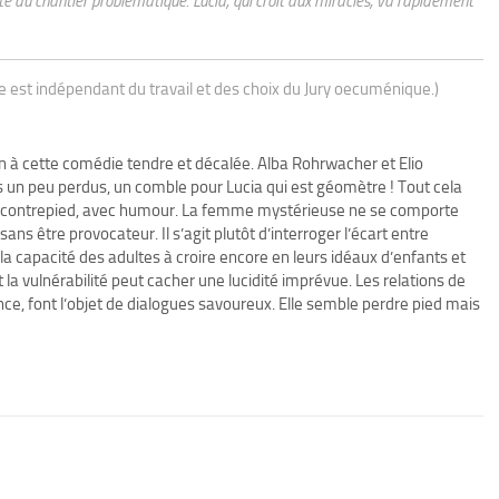
te du chantier problématique. Lucia, qui croit aux miracles, va rapidement
ue est indépendant du travail et des choix du Jury oecuménique.)
in à cette comédie tendre et décalée. Alba Rohrwacher et Elio
n peu perdus, un comble pour Lucia qui est géomètre ! Tout cela
 à contrepied, avec humour. La femme mystérieuse ne se comporte
ans être provocateur. Il s’agit plutôt d’interroger l’écart entre
la capacité des adultes à croire encore en leurs idéaux d’enfants et
 vulnérabilité peut cacher une lucidité imprévue. Les relations de
ce, font l’objet de dialogues savoureux. Elle semble perdre pied mais