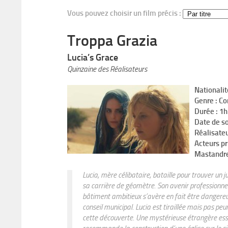
Vous pouvez choisir un film précis :
Troppa Grazia
Lucia’s Grace
Quinzaine des Réalisateurs
Nationalité
Genre : C
Durée : 1
Date de so
Réalisateu
Acteurs pr
Mastandre
Lucia, mère célibataire, bataille pour trouver un j
sa carrière de géomètre. Son avenir professionnel 
bâtiment ambitieux s’avère en fait être dangereu
conseil municipal. Lucia est tiraillée mais pas pe
cette découverte. Une mystérieuse étrangère essa