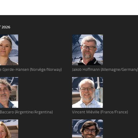
Y 2026
e Gjerde-Hansen (Norvège/Norway)
Jakob Hoffmann (Allemagne/Germany
 Baccaro (Argentine/Argentina)
Vincent Miéville (France/France)