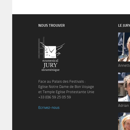
NOUS TROUVER
LE JUR
Annett
Face au Palais des Festivals :
Eglise Notre Dame de Bon Voyage
et Temple Eglise Protestante Unie
+33 (0)6 59 25 05 59
Adrian
Ecrivez-nous