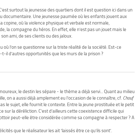
’est surtout la jeunesse des quartiers dont il est question ici dans un
et du documentaire. Une jeunesse paumée où les enfants jouent aux
 copine, où la violence physique et verbale est normale,
de, la compagne du héros. En effet, elle n’est pas un jouet mais le
on ami, de ses clients ou des jaloux.
 où l’on se questionne sur la triste réalité de la société. Est-ce
t-il d’autres opportunités que les murs de la prison ?
s amoureux, le destin les sépare - le thème a déjà servi... Quant au milieu
lle, on a aussi déjà amplement eu l’occasion de le connaître, cf.
Chouf
s le sujet, elle fournit le contexte. Entre la jeune prostituée et le petit
sur la déréliction. C’est d’ailleurs cette coexistence difficile qui
e trottoir peut-elle être considérée comme sa compagne à respecter ? A
cités que le réalisateur les ait ’laissés être ce qu’ils sont’.