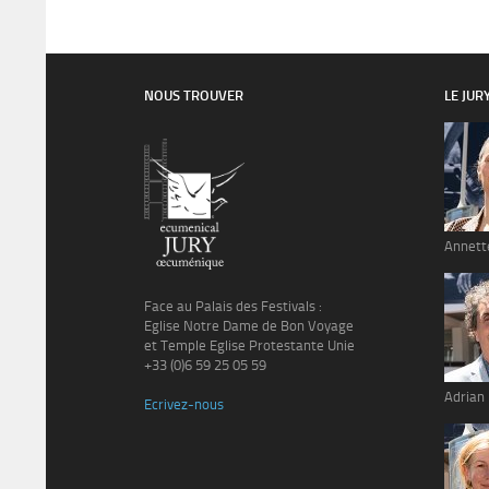
NOUS TROUVER
LE JUR
Annett
Face au Palais des Festivals :
Eglise Notre Dame de Bon Voyage
et Temple Eglise Protestante Unie
+33 (0)6 59 25 05 59
Adrian
Ecrivez-nous