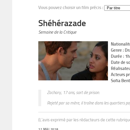
Vous pouvez choisir un film précis :
Shéhérazade
Semaine de la Critique
Nationalit
Genre : D
Durée : 1
Date de so
Réalisateu
Acteurs pr
Sofia Bent
Zachary, 17 ans, sort de prison.
Rejeté par sa mère, il traîne dans les quartiers po
(L'avis exprimé par les rédacteurs de cette rubriq
12 MAI 2018