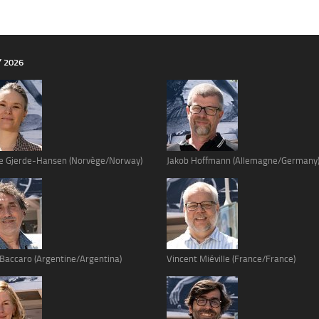
Y 2026
e Gjerde-Hansen (Norvège/Norway)
Jakob Hoffmann (Allemagne/Germany
 Baccaro (Argentine/Argentina)
Vincent Miéville (France/France)