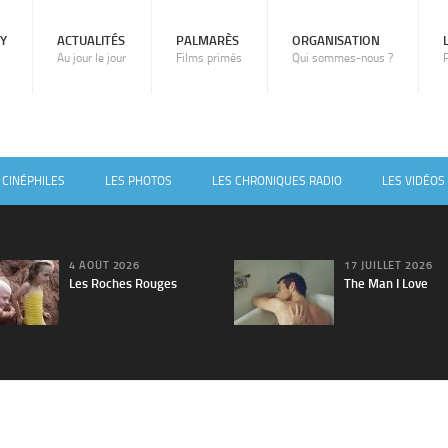
RY
ACTUALITÉS
PALMARÈS
ORGANISATION
Au jour le jour
Films primés
Qui sommes-nous ?
 CINÉPHILES
LES PHOTOS
LES CHRONIQUES RADIO
LES VIDÉOS
4 AOÛT 2026
17 JUILLET 2026
Les Roches Rouges
The Man I Love