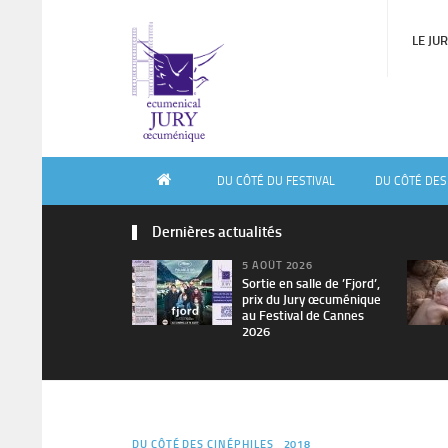
LE JU
DU CÔTÉ DU FESTIVAL
DU CÔTÉ DES
Dernières actualités
5 AOÛT 2026
Sortie en salle de ’Fjord’,
prix du Jury œcuménique
au Festival de Cannes
2026
DU CÔTÉ DES CINÉPHILES
2018