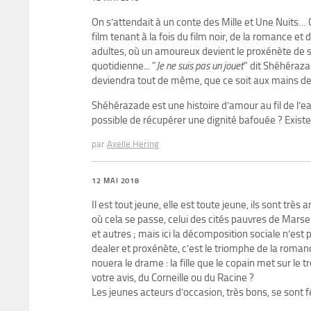
On s’attendait à un conte des Mille et Une Nuits… C
film tenant à la fois du film noir, de la romance 
adultes, où un amoureux devient le proxénète de sa
quotidienne... "
Je ne suis pas un jouet
" dit Shéhéraza
deviendra tout de même, que ce soit aux mains de s
Shéhérazade est une histoire d’amour au fil de l’eau
possible de récupérer une dignité bafouée ? Existe-
par
Axelle Hering
12 MAI 2018
Il est tout jeune, elle est toute jeune, ils sont trè
où cela se passe, celui des cités pauvres de Marsei
et autres ; mais ici la décomposition sociale n’est pa
dealer et proxénète, c’est le triomphe de la romance 
nouera le drame : la fille que le copain met sur l
votre avis, du Corneille ou du Racine ?
Les jeunes acteurs d’occasion, très bons, se sont féli