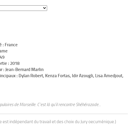
é : France
rame
h49
rtie : 2018
r : Jean-Bernard Marlin
incipaux : Dylan Robert, Kenza Fortas, Idir Azougli, Lisa Amedjout,
pulaires de Marseille. C’est là qu’il rencontre Shéhérazade...
ue est indépendant du travail et des choix du Jury oecuménique.)