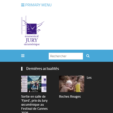
PRIMARY MENU
Dernières actualités
Les
Sortie en salle de
Roches Rouges
The Man I 
’Fjord’, prix du Jury
œcuménique au
Festival de Cannes
2026