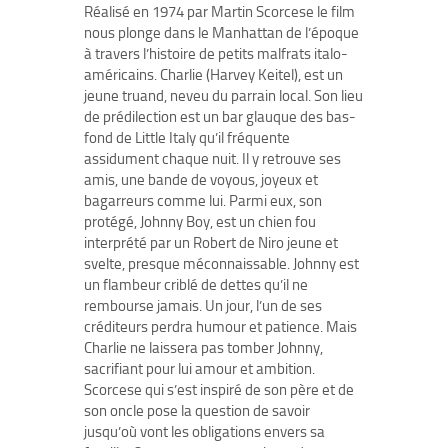
Réalisé en 1974 par Martin Scorcese le film
nous plonge dans le Manhattan de l’époque
à travers l’histoire de petits malfrats italo-
américains. Charlie (Harvey Keitel), est un
jeune truand, neveu du parrain local. Son lieu
de prédilection est un bar glauque des bas-
fond de Little Italy qu’il fréquente
assidument chaque nuit. Il y retrouve ses
amis, une bande de voyous, joyeux et
bagarreurs comme lui. Parmi eux, son
protégé, Johnny Boy, est un chien fou
interprété par un Robert de Niro jeune et
svelte, presque méconnaissable. Johnny est
un flambeur criblé de dettes qu’il ne
rembourse jamais. Un jour, l’un de ses
créditeurs perdra humour et patience. Mais
Charlie ne laissera pas tomber Johnny,
sacrifiant pour lui amour et ambition.
Scorcese qui s’est inspiré de son père et de
son oncle pose la question de savoir
jusqu’où vont les obligations envers sa