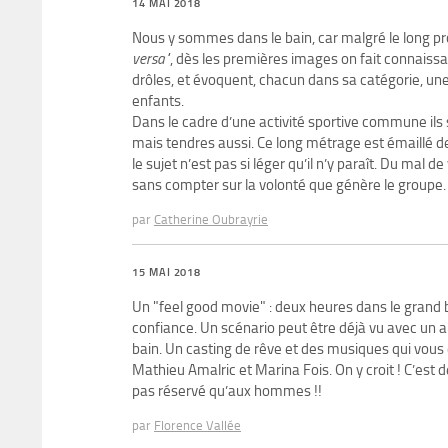
14 MAI 2018
Nous y sommes dans le bain, car malgré le long pr
versa"
, dès les premières images on fait connaissa
drôles, et évoquent, chacun dans sa catégorie, une
enfants.
Dans le cadre d’une activité sportive commune ils s
mais tendres aussi. Ce long métrage est émaillé de 
le sujet n’est pas si léger qu’il n’y paraît. Du mal 
sans compter sur la volonté que génère le groupe.
par
Catherine Oubrayrie
15 MAI 2018
Un "feel good movie" : deux heures dans le grand b
confiance. Un scénario peut être déjà vu avec un air
bain. Un casting de rêve et des musiques qui vous
Mathieu Amalric et Marina Fois. On y croit ! C’est 
pas réservé qu’aux hommes !!
par
Florence Vallée