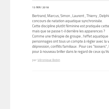
13 MAI 2018
Bertrand, Marcus, Simon , Laurent , Thierry , Delphine
concours de natation aquatique synchronisée.
Cette discipline plutôt féminine est pratiquée cett
mais que se passe t-il derrière les apparences ?
Comme une thérapie de groupe , l’effet aquatique v
personnages ont tous un compte à régler avec la v
dépression, conflits familiaux . Pour ces "loosers"
pour à nouveau briller dans le regard de ceux qu’ils
par
Véronique Bobin