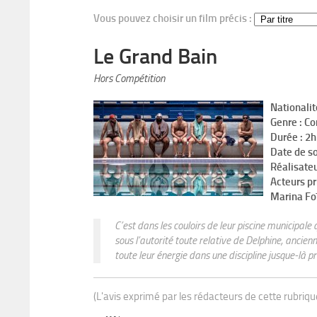
Vous pouvez choisir un film précis :
Le Grand Bain
Hors Compétition
Nationalit
Genre : C
Durée : 2
Date de so
Réalisateu
Acteurs pr
Marina Foï
C’est dans les couloirs de leur piscine municipale
sous l’autorité toute relative de Delphine, ancienne
toute leur énergie dans une discipline jusque-là pr
(L'avis exprimé par les rédacteurs de cette rubriq