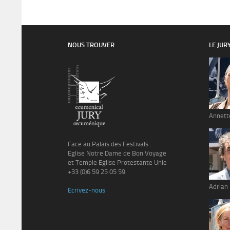
NOUS TROUVER
LE JUR
Annett
Face au Palais des Festivals :
Eglise Notre Dame de Bon Voyage
et Temple Eglise Protestante Unie
+33 (0)6 59 25 05 59
Adrian
Ecrivez-nous