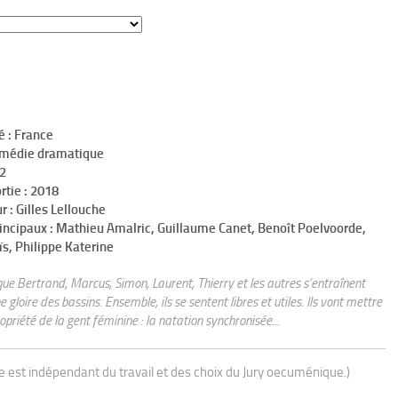
é : France
omédie dramatique
h2
rtie : 2018
r : Gilles Lellouche
incipaux : Mathieu Amalric, Guillaume Canet, Benoît Poelvoorde,
s, Philippe Katerine
 que Bertrand, Marcus, Simon, Laurent, Thierry et les autres s’entraînent
 gloire des bassins. Ensemble, ils se sentent libres et utiles. Ils vont mettre
opriété de la gent féminine : la natation synchronisée...
ue est indépendant du travail et des choix du Jury oecuménique.)