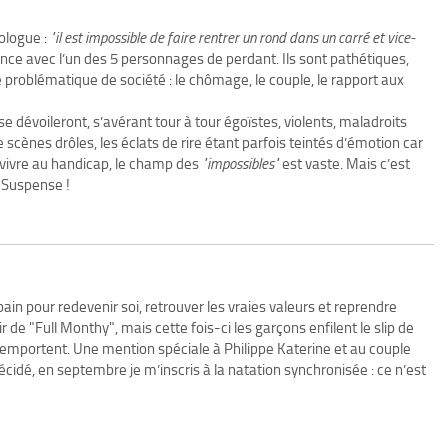
ologue :
"il est impossible de faire rentrer un rond dans un carré et vice-
nce avec l’un des 5 personnages de perdant. Ils sont pathétiques,
 problématique de société : le chômage, le couple, le rapport aux
e dévoileront, s’avérant tour à tour égoïstes, violents, maladroits
scènes drôles, les éclats de rire étant parfois teintés d’émotion car
de vivre au handicap, le champ des
"impossibles"
est vaste. Mais c’est
 Suspense !
ain pour redevenir soi, retrouver les vraies valeurs et reprendre
 de "Full Monthy", mais cette fois-ci les garçons enfilent le slip de
 emportent. Une mention spéciale à Philippe Katerine et au couple
décidé, en septembre je m’inscris à la natation synchronisée : ce n’est