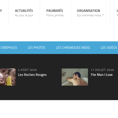
RY
ACTUALITÉS
PALMARÈS
ORGANISATION
Au jour le jour
Films primés
Qui sommes-nous ?
 CINÉPHILES
LES PHOTOS
LES CHRONIQUES RADIO
LES VIDÉOS
4 AOÛT 2026
17 JUILLET 2026
Les Roches Rouges
The Man I Love