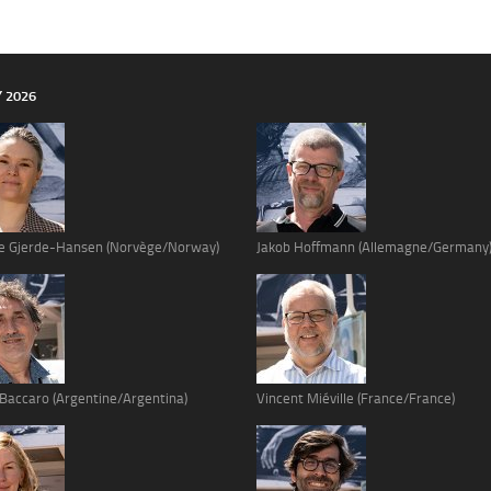
Y 2026
e Gjerde-Hansen (Norvège/Norway)
Jakob Hoffmann (Allemagne/Germany
 Baccaro (Argentine/Argentina)
Vincent Miéville (France/France)