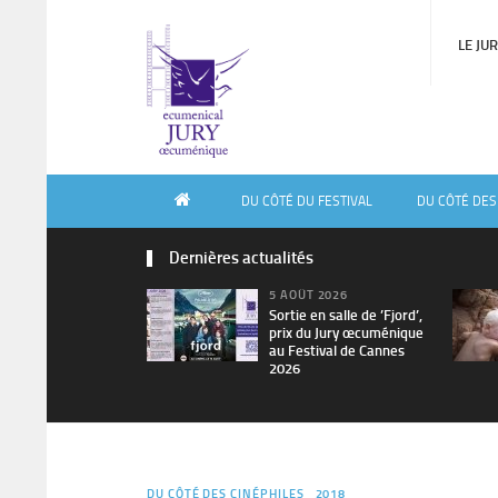
LE JU
DU CÔTÉ DU FESTIVAL
DU CÔTÉ DES
Dernières actualités
5 AOÛT 2026
Sortie en salle de ’Fjord’,
prix du Jury œcuménique
au Festival de Cannes
2026
DU CÔTÉ DES CINÉPHILES
2018