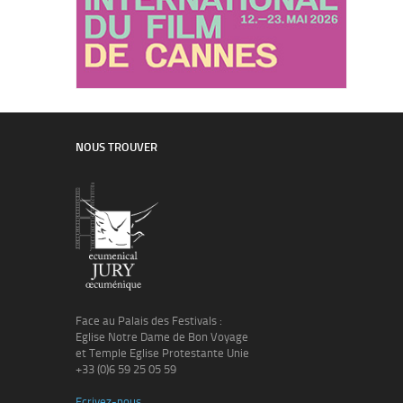
NOUS TROUVER
Face au Palais des Festivals :
Eglise Notre Dame de Bon Voyage
et Temple Eglise Protestante Unie
+33 (0)6 59 25 05 59
Ecrivez-nous