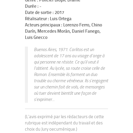
Genre : Policier Biopic Drame
Durée : -
Date de sortie : 2017
Réalisateur : Luis Ortega
Acteurs principaux : Lorenzo Ferro, Chino
Darín, Mercedes Morán, Daniel Fanego,
Luis Gnecco
Buenos Aires, 1971. Carlitos est un
adolescent de 17 ans au visage d’ange à
qui personne ne résiste. Ce qu’il veut il
l’obtient. Au lycée, sa route croise celle de
Ramon. Ensemble ils forment un duo
trouble au charme vénéneux. Ils s’engagent
sur un chemin fait de vols, de mensonges
où tuer devient bientôt une façon de
s’exprimer...
(L'avis exprimé par les rédacteurs de cette
rubrique est indépendant du travail et des
choix du Jury oecuménique.)