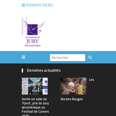
PRIMARY MENU
Dernières actualités
Les
Sortie en salle de
Roches Rouges
The Man I 
’Fjord’, prix du Jury
œcuménique au
Festival de Cannes
2026