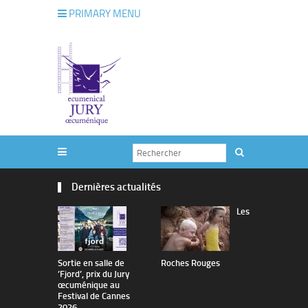
PRIMARY MENU
Dernières actualités
Les
Sortie en salle de
Roches Rouges
The Man I 
’Fjord’, prix du Jury
œcuménique au
Festival de Cannes
2026