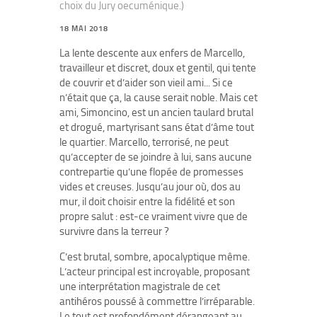
choix du Jury oecuménique.)
18 MAI 2018
La lente descente aux enfers de Marcello,
travailleur et discret, doux et gentil, qui tente
de couvrir et d’aider son vieil ami... Si ce
n’était que ça, la cause serait noble. Mais cet
ami, Simoncino, est un ancien taulard brutal
et drogué, martyrisant sans état d’âme tout
le quartier. Marcello, terrorisé, ne peut
qu’accepter de se joindre à lui, sans aucune
contrepartie qu’une flopée de promesses
vides et creuses. Jusqu’au jour où, dos au
mur, il doit choisir entre la fidélité et son
propre salut : est-ce vraiment vivre que de
survivre dans la terreur ?
C’est brutal, sombre, apocalyptique même.
L’acteur principal est incroyable, proposant
une interprétation magistrale de cet
antihéros poussé à commettre l’irréparable.
Le tout est profondément dérangeant au