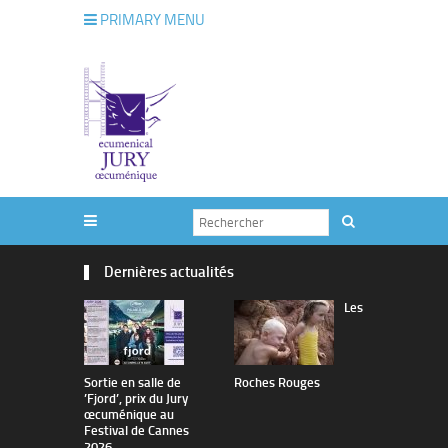
PRIMARY MENU
Dernières actualités
Les
Sortie en salle de
Roches Rouges
The Man I 
’Fjord’, prix du Jury
œcuménique au
Festival de Cannes
2026