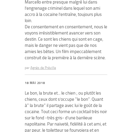
Marcello entre presque malgré lui dans
l’engrenage criminel dans lequel son ami
accro à la cocaïne l’entraîne, toujours plus
loin.
De consentement en consentement, nous le
voyons irrésistiblement avancer vers son
destin. Ce sont les chiens qui sont en cage,
mais le danger ne vient pas que de nos
amies les bêtes. Un film impeccablement
construit de la première à la dernière scène.
par
Agnès de Préville
18 MAI 2018
Le bon, la brute et... le chien ; ou plutôt les
chiens, ceux dont s’occupe "le bon". Quant
à" la brute" il partage avec lui le goût de la
cocaïne. Tout ceci forme un cocktail très noir
sur le fond -très gris- d’une banlieue
napolitaine. Par naïveté, fidélité à cet ami, et
par peur, le toiletteur se fourvoiera et en