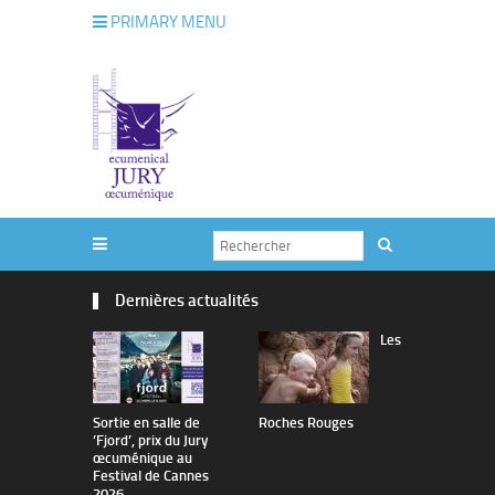
PRIMARY MENU
Dernières actualités
Les
Sortie en salle de
Roches Rouges
The Man I 
’Fjord’, prix du Jury
œcuménique au
Festival de Cannes
2026