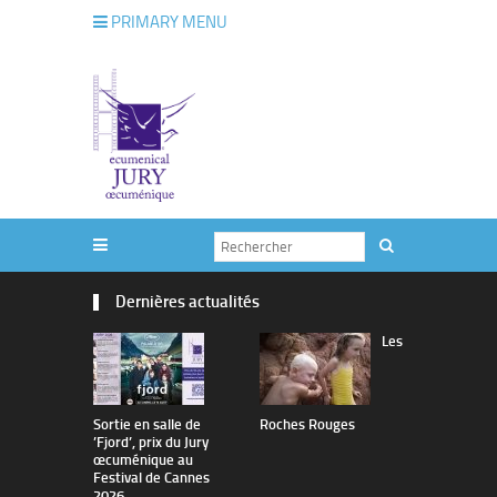
PRIMARY MENU
Dernières actualités
Les
Sortie en salle de
Roches Rouges
The Man I 
’Fjord’, prix du Jury
œcuménique au
Festival de Cannes
2026