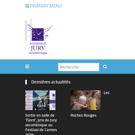
PRIMARY MENU
Dernières actualités
Les
Sortie en salle de
Roches Rouges
The Man I 
’Fjord’, prix du Jury
œcuménique au
Festival de Cannes
2026