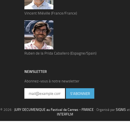
Vincent Miéville (France/France)
Ruben de la Prida Caballero (Espagne/Spain)
NEWSLETTER
Abonnez-vous à notre newsletter
S'ABONNER
© 2026 ·
JURY OECUMENIQUE au Festival de Cannes - FRANCE
· Organisé par
SIGNIS
et
INTERFILM