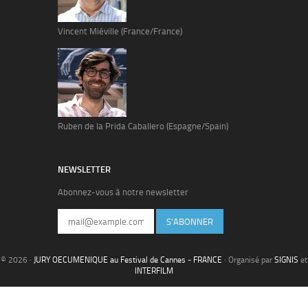
Vincent Miéville (France/France)
Ruben de la Prida Caballero (Espagne/Spain)
NEWSLETTER
Abonnez-vous à notre newsletter
S'ABONNER
© 2026 ·
JURY OECUMENIQUE au Festival de Cannes - FRANCE
· Organisé par
SIGNIS
et
INTERFILM