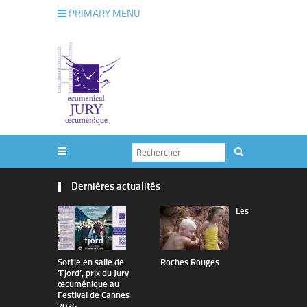
PRIMARY MENU
Dernières actualités
Les
Sortie en salle de
Roches Rouges
The Man I 
’Fjord’, prix du Jury
œcuménique au
Festival de Cannes
2026