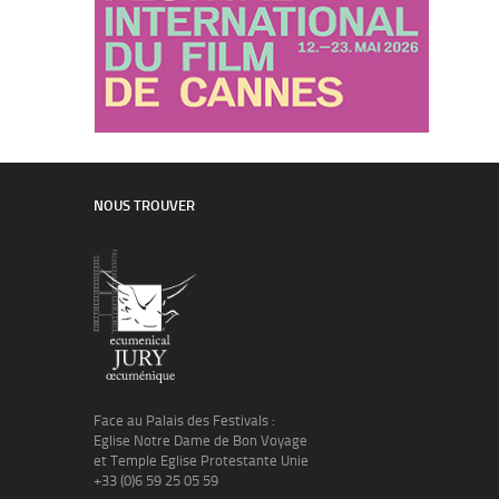
NOUS TROUVER
Face au Palais des Festivals :
Eglise Notre Dame de Bon Voyage
et Temple Eglise Protestante Unie
+33 (0)6 59 25 05 59