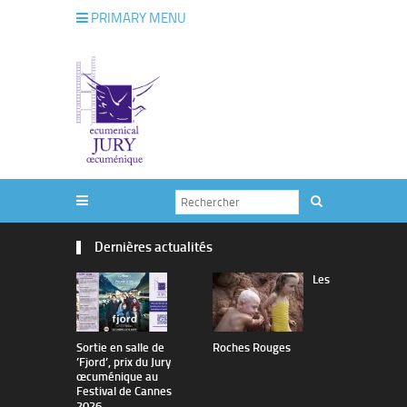
PRIMARY MENU
Dernières actualités
Les
Sortie en salle de
Roches Rouges
The Man I 
’Fjord’, prix du Jury
œcuménique au
Festival de Cannes
2026