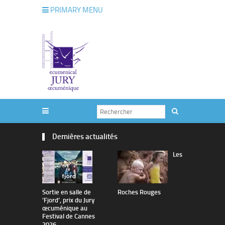
PRIMARY MENU
Dernières actualités
Les
Sortie en salle de
Roches Rouges
The Man I 
’Fjord’, prix du Jury
œcuménique au
Festival de Cannes
2026