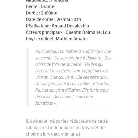
Nationalité : Français
Genre : Drame
Durée : 2h00mn
Date de sortie : 20 mai 2015
Réalisateur : Arnaud Desplechin
Acteurs principaux : Quentin Dolmaire, Lou
Roy Lecollinet, Mathieu Amalric
Paul Dédalus va quitter le Tadjikistan. Il se
souvient… De son enfance à Roubaix… Des
crises de folie de sa mère… Du lien qui
l’unissait à son frère Ivan, enfant pieux et
violent…Il se souvient… De ses seize ans…
De son père, veuf inconsolable… Et surtout,
Paul se souvient d’Esther. Elle fut le cœur
de sa vie. Doucement, « un cœur
fanatique ».
(L'avis exprimé par les rédacteurs de cette
rubrique est indépendant du travail et des
choix du Jury oecuménique.)