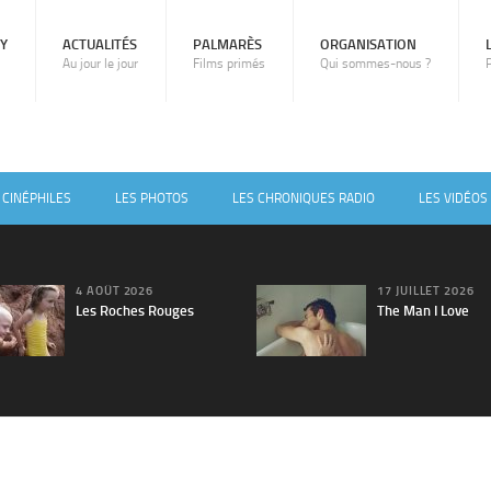
RY
ACTUALITÉS
PALMARÈS
ORGANISATION
Au jour le jour
Films primés
Qui sommes-nous ?
 CINÉPHILES
LES PHOTOS
LES CHRONIQUES RADIO
LES VIDÉOS
4 AOÛT 2026
17 JUILLET 2026
Les Roches Rouges
The Man I Love