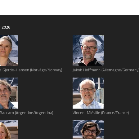
Y 2026
e Gjerde-Hansen (Norvège/Norway)
Jakob Hoffmann (Allemagne/Germany
 Baccaro (Argentine/Argentina)
Vincent Miéville (France/France)