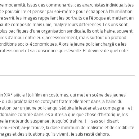
re modernité. Issus des communards, ces anarchistes individualistes
lle de pouvoir lire et penser par soi-même pour échapper à l’humiliation
serré, les images rappellent les portraits de l’époque et mettent en
uté composite mais unie, malgré leurs différences. Les uns sont
plus pacifiques d’une organisation syndicale. Ils ont la haine, souvent,
toires d’amour entre eux, accessoirement, mais surtout un profond
onditions socio-économiques. Alors le jeune policier chargé de les
rofessionnel et sa conscience qui s’éveille. Et devinez de quel côté
in XIX° siècle ! Joli film en costumes, qui met en scène des jeunes
 ou du prolétariat se cotoyant fraternellement dans la haine du
ltration par un jeune policier qui séduira le leader et sa compagne - et
 domaine comme dans les autres a quelque chose d’historique, les
e le moteur du suspense : jusqu’où trahira-t-il ses soi-disant
eau-récit, ai-je trouvé, la dose minimum de réalisme et de crédibilité
ages et des situations qu’ils vivent : je suis resté dehors.