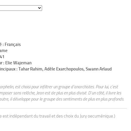
é : Français
rame
h41
ur : Elie Wajeman
rincipaux : Tahar Rahim, Adèle Exarchopoulos, Swann Arlaud
rphelin, est choisi pour infiltrer un groupe d’anarchistes. Pour lui, c’est
oser sans relâche, Jean est de plus en plus divisé. D’un côté, il livre les
autre, il développe pour le groupe des sentiments de plus en plus profonds.
ue est indépendant du travail et des choix du Jury oecuménique.)