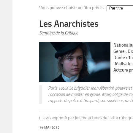
Vous pouvez choisir un film précis :
Les Anarchistes
Semaine de la Critique
Nationalit
Genre : D
Durée : 1
Réalisate
Acteurs p
Paris 1899. Le brigadier Jean Albertini, pauvre et o
l’occasion de monter en grade. Mais, obligé de comp
rapports de police à Gaspard, son supérieur, de l’
(L'avis exprimé par les rédacteurs de cette rubriq
14 MAI 2015