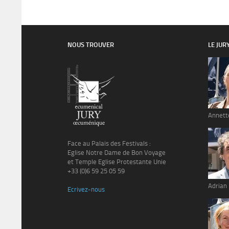
NOUS TROUVER
LE JUR
Annett
Face au Palais des Festivals :
Eglise Notre Dame de Bon Voyage
et Temple Eglise Protestante Unie
+33 (0)6 59 25 05 59
Adrian
Ecrivez-nous