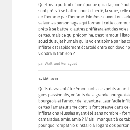
Quel beau portrait d’une époque qui a façonné not
sont prêts à se battre pour la liberté, la vraie, ce
de l’homme par l’homme. Filmées souvent en cadre 
valeur les personnages qui forment cette communa
prêts à se battre, d’autres préféreraient des voies 
certes, mais ce qui prédomine, c’est l’amour. His
souci du sujet humain qu’ils voient abîmé par les c
infiltrer est rapidement écartelé entre son devoir p
viendra la trahison ?
par
Waltraud Verlaguet
14 MAI 2015
Qu’ils devraient être émouvants, ces petits anars f
gens passionnés, enfants de la grande bourgeoisie
bourgeois et l’amour de l’aventure. Leur facile infi
certes l’amateurisme dont ils font preuve dans ce
infiltrations réussies ayant été sans nombre - form
camarades, amis, amie ? Mais il manquait à ce tabl
pour que l’empathie s’installe à l’égard des personn