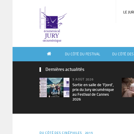
LE JU
DU CÔTÉ DU FESTIVAL
DU CÔTÉ DES
Dernières actualités
5 AOÛT 2026
Sortie en salle de ’Fjord’,
prix du Jury œcuménique
au Festival de Cannes
2026
DU CÔTÉ DES CINÉPHILES
2015