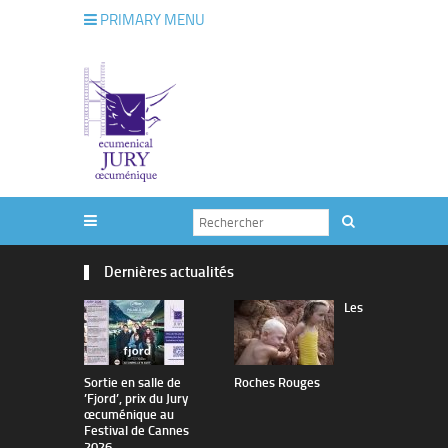
PRIMARY MENU
Dernières actualités
Les
Sortie en salle de
Roches Rouges
The Man I 
’Fjord’, prix du Jury
œcuménique au
Festival de Cannes
2026