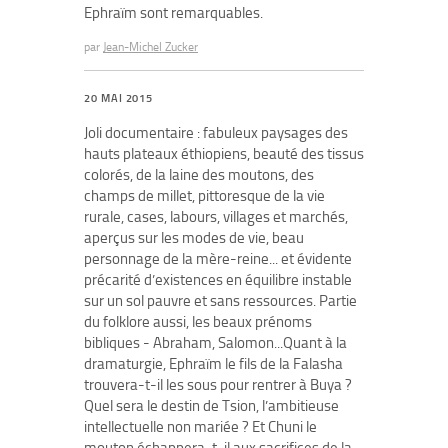
Ephraïm sont remarquables.
par
Jean-Michel Zucker
20 MAI 2015
Joli documentaire : fabuleux paysages des
hauts plateaux éthiopiens, beauté des tissus
colorés, de la laine des moutons, des
champs de millet, pittoresque de la vie
rurale, cases, labours, villages et marchés,
aperçus sur les modes de vie, beau
personnage de la mère-reine... et évidente
précarité d’existences en équilibre instable
sur un sol pauvre et sans ressources. Partie
du folklore aussi, les beaux prénoms
bibliques - Abraham, Salomon...Quant à la
dramaturgie, Ephraïm le fils de la Falasha
trouvera-t-il les sous pour rentrer à Buya ?
Quel sera le destin de Tsion, l’ambitieuse
intellectuelle non mariée ? Et Chuni le