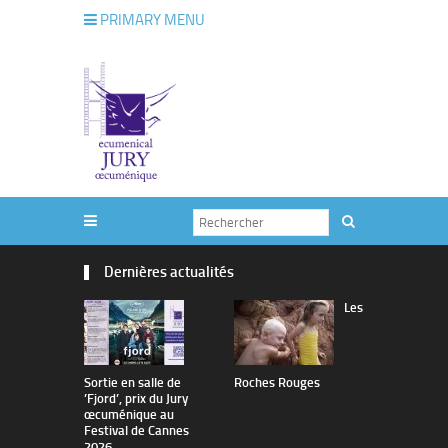
PRIMARY MENU
Dernières actualités
Les
Sortie en salle de
Roches Rouges
The Man I 
’Fjord’, prix du Jury
œcuménique au
Festival de Cannes
2026