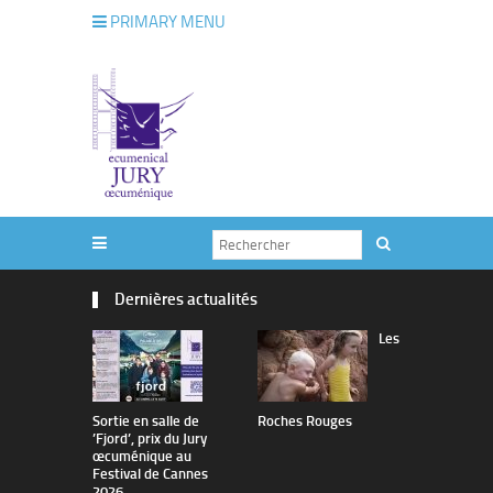
PRIMARY MENU
Dernières actualités
Les
Sortie en salle de
Roches Rouges
The Man I 
’Fjord’, prix du Jury
œcuménique au
Festival de Cannes
2026