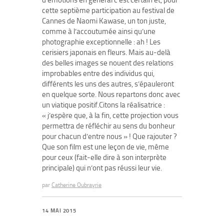
d’émotions en général c’est certain et, pour
cette septième participation au festival de
Cannes de Naomi Kawase, un ton juste,
comme à l’accoutumée ainsi qu’une
photographie exceptionnelle : ah ! Les
cerisiers japonais en fleurs. Mais au-delà
des belles images se nouent des relations
improbables entre des individus qui,
différents les uns des autres, s’épauleront
en quelque sorte. Nous repartons donc avec
un viatique positif.Citons la réalisatrice :
« j’espère que, à la fin, cette projection vous
permettra de réfléchir au sens du bonheur
pour chacun d’entre nous » ! Que rajouter ?
Que son film est une leçon de vie, même
pour ceux (fait-elle dire à son interprète
principale) qui n’ont pas réussi leur vie.
par
Catherine Oubrayrie
14 MAI 2015