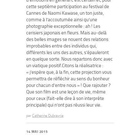
d’émotions en général c’est certain et, pour
cette septième participation au festival de
Cannes de Naomi Kawase, un ton juste,
comme à l’accoutumée ainsi qu’une
photographie exceptionnelle : ah ! Les
cerisiers japonais en fleurs. Mais au-delà
des belles images se nouent des relations
improbables entre des individus qui,
différents les uns des autres, s’épauleront
en quelque sorte. Nous repartons donc avec
un viatique positif.Citons la réalisatrice :
« j’espère que, à la fin, cette projection vous
permettra de réfléchir au sens du bonheur
pour chacun d’entre nous » ! Que rajouter ?
Que son film est une leçon de vie, même
pour ceux (fait-elle dire à son interprète
principale) qui n’ont pas réussi leur vie.
par
Catherine Oubrayrie
14 MAI 2015