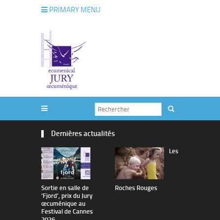
PRIMARY MENU
Dernières actualités
Les
Sortie en salle de
Roches Rouges
The Man I 
’Fjord’, prix du Jury
œcuménique au
Festival de Cannes
2026