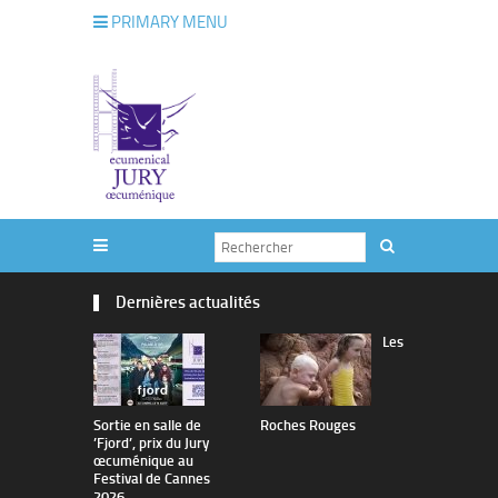
PRIMARY MENU
Dernières actualités
Les
Sortie en salle de
Roches Rouges
The Man I 
’Fjord’, prix du Jury
œcuménique au
Festival de Cannes
2026