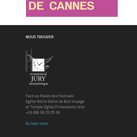
NOUS TROUVER
Face au Palais des Festivals :
Eglise Notre Dame de Bon Voyage
et Temple Eglise Protestante Unie
+33 (0)6 59 25 05 59
Ecrivez-nous