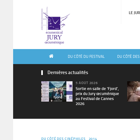
LE JU
DU CÔTÉ DU FESTIVAL
DU CÔTÉ DES
Dernières actualités
5 AOÛT 2026
Sortie en salle de ’Fjord’,
prix du Jury œcuménique
au Festival de Cannes
2026
DU CÔTÉ DES CINÉPHILES
2014