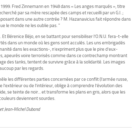
 en 1999. Fred Zinnemann en 1948 dans « Les anges marqués », titre
recherché par sa mère rescapée des camps et recueilli par un G.I. ;
sposant dans une autre contrée ? M. Hazanavicius fait répondre dans
t que le monde ne les oublie pas. "
Et Bérenice Béjo, en se battant pour sensibiliser l’O.N.U. fera-t-elle
tés dans un monde où les gens sont acculés. Les uns embrigadés
manité dans les exactions-, n’expriment plus que le pire d’eux-
olés, apeurés voire terrorisés comme dans ce contrechamp montrant
e des tanks, tentent de survivre grâce à la solidarité. Les images
eaucoup par les regards.
le les différentes parties concernées par ce conflit (l’armée russe,
 l’extérieur ou de l’intérieur, oblige à comprendre l’évolution des
de, se teinte de noir... et transforme les plans en gris, alors que les
 couleurs deviennent sourdes.
 et Jean-Michel Duband