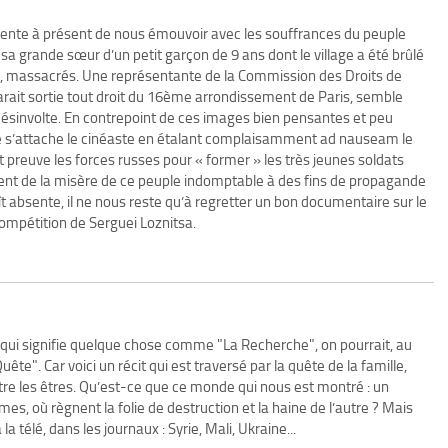
ur tente à présent de nous émouvoir avec les souffrances du peuple
 sa grande sœur d’un petit garçon de 9 ans dont le village a été brûlé
ses, massacrés. Une représentante de la Commission des Droits de
rait sortie tout droit du 16ème arrondissement de Paris, semble
désinvolte. En contrepoint de ces images bien pensantes et peu
que s’attache le cinéaste en étalant complaisamment ad nauseam le
t preuve les forces russes pour « former » les très jeunes soldats
ent de la misère de ce peuple indomptable à des fins de propagande
t absente, il ne nous reste qu’à regretter un bon documentaire sur le
compétition de Serguei Loznitsa.
), qui signifie quelque chose comme "La Recherche", on pourrait, au
ête". Car voici un récit qui est traversé par la quête de la famille,
entre les êtres. Qu’est-ce que ce monde qui nous est montré : un
mes, où règnent la folie de destruction et la haine de l’autre ? Mais
a télé, dans les journaux : Syrie, Mali, Ukraine...