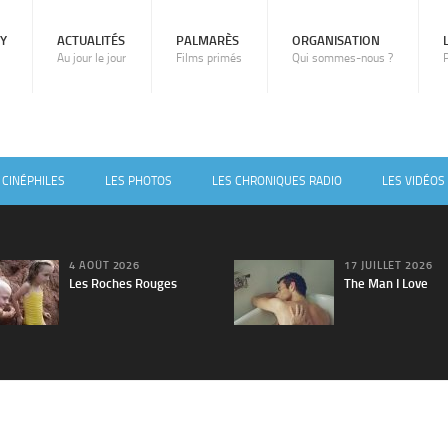
RY
ACTUALITÉS
PALMARÈS
ORGANISATION
Au jour le jour
Films primés
Qui sommes-nous ?
 CINÉPHILES
LES PHOTOS
LES CHRONIQUES RADIO
LES VIDÉOS
4 AOÛT 2026
17 JUILLET 2026
Les Roches Rouges
The Man I Love