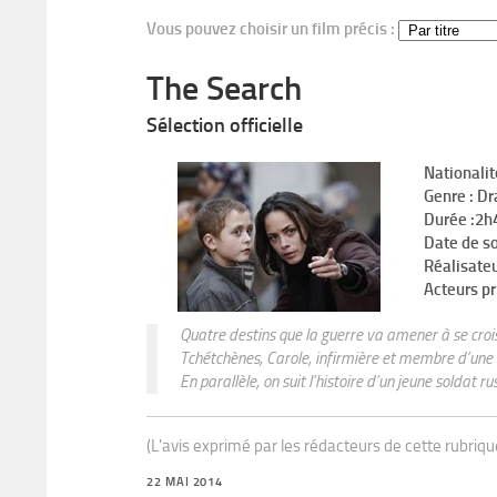
Vous pouvez choisir un film précis :
The Search
Sélection officielle
Nationalit
Genre : Dr
Durée :2
Date de s
Réalisateu
Acteurs pr
Quatre destins que la guerre va amener à se crois
Tchétchènes, Carole, infirmière et membre d’une
En parallèle, on suit l’histoire d’un jeune soldat ru
(L'avis exprimé par les rédacteurs de cette rubriq
22 MAI 2014