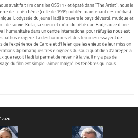
nous avait fait rire dans les OSS117 et épaté dans "The Artist", nous le
erre de Tchétchénie (celle de 1999, oubliée maintenant des médias)
nique. L’odyssée du jeune Hadji à travers le pays dévasté, mutique et
ct de survie. Kolia, sa soeur et mère du bébé que Hadj sauve d’une
avail humanitaire dans un centre international pour réfugiés nous est
 sans pathos exagéré. Là des hommes et des femmes essayent de
rs de l’expérience de Carole et d’Helen que les enjeux de leur mission
érations diplomatiques très éloignées du souci quotidien d’abréger la
que reçoit Hadj lui permet de revenir à la vie. Il n’y a pas de
sage du film est simple : aimer malgré les ténèbres qui nous
Y 2026