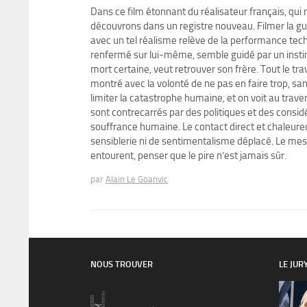
Dans ce film étonnant du réalisateur français, qui 
découvrons dans un registre nouveau. Filmer la gu
avec un tel réalisme relève de la performance tech
renfermé sur lui-même, semble guidé par un instin
mort certaine, veut retrouver son frère. Tout le tr
montré avec la volonté de ne pas en faire trop,
limiter la catastrophe humaine, et on voit au trave
sont contrecarrés par des politiques et des consid
souffrance humaine. Le contact direct et chaleureux 
sensiblerie ni de sentimentalisme déplacé. Le mes
entourent, penser que le pire n’est jamais sûr.
par
Alain Le Goanvic
NOUS TROUVER
LE JUR