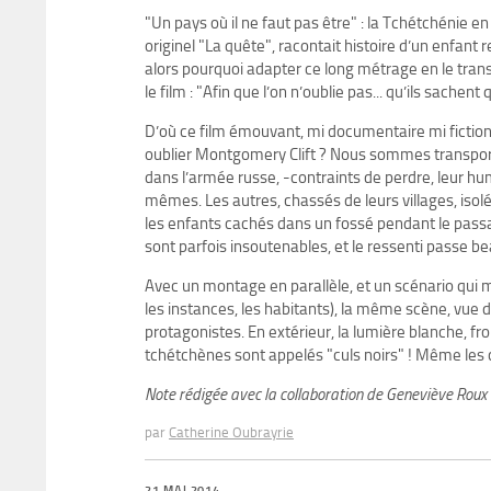
"Un pays où il ne faut pas être" : la Tchétchénie
originel "La quête", racontait histoire d’un enfant 
alors pourquoi adapter ce long métrage en le tran
le film : "Afin que l’on n’oublie pas... qu’ils sachen
D’où ce film émouvant, mi documentaire mi fiction. 
oublier Montgomery Clift ? Nous sommes transpor
dans l’armée russe, -contraints de perdre, leur hu
mêmes. Les autres, chassés de leurs villages, is
les enfants cachés dans un fossé pendant le passag
sont parfois insoutenables, et le ressenti passe b
Avec un montage en parallèle, et un scénario qui mê
les instances, les habitants), la même scène, vue de
protagonistes. En extérieur, la lumière blanche, froi
tchétchènes sont appelés "culs noirs" ! Même les
Note rédigée avec la collaboration de Geneviève Roux
par
Catherine Oubrayrie
21 MAI 2014