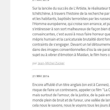
Sur la lancée du succès de L’Artiste, le réalisate
tchétchène, à travers l’histoire de la recherche par
et les habitants, baptisés terroristes par les rus
l’Homme européenne, qui croise son errance, et pa
s’intéresser à son sort malheureux de façon bien 
convaincantes, c’est aussi à nous faire horreur 
mépris humain et la caricaturale brutalité dont fon
contraints de s’engager. Devant un tel détournem
dans des images conventionnelles d’ou la vie paraî
sujet ou à vibrer d’émotion à Maïdan, le film hors 
par
Jean-Michel Zucker
21 MAI 2014
Encore affublé d’un titre anglais (on est à Cannes
risque de faire un contresens, appeler ce film "La Qu
mais surtout de l’amour, de la justice, de la paix 
monde plein de bruit et de fureur, une vallée de lar
cela nous le savons, nous le voyons tous les jours à l