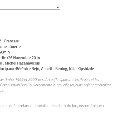
é : Français
ame , Guerre
h40min
ortie :26 Novembre 2014
r : Michel Hazanavicius
incipaux :Bérénice Bejo, Annette Bening, Nika Kipshizde
er. Entre 1999 et 2000, lors du conflit opposant les Russes et les
 Organisation Non Gouvernementale, recueille un jeune enfant tchétchène.
sse.
ue est indépendant du travail et des choix du Jury oecuménique.)