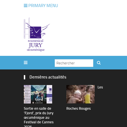
PRIMARY MENU
Dernières actualités
Les
Sortie en salle de
Roches Rouges
The Man I 
’Fjord’, prix du Jury
œcuménique au
Festival de Cannes
2026