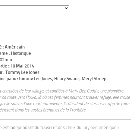
é : Américain
ame , Historique
h02min
rtie : 18 Mai 2014
ur : Tommy Lee Jones
rincipaux :Tommy Lee Jones, Hilary Swank, Meryl Streep
 chassées de leur village, et confiées à Mary Bee Cuddy, une pionnière
 sa route vers l’Iowa, là où ces femmes pourront trouver refuge, elle croise
’elle sauve d’une mort imminente. Ils décident de s’associer afin de faire
évissent dans les vastes étendues de la Frontière.
ue est indépendant du travail et des choix du Jury oecuménique.)