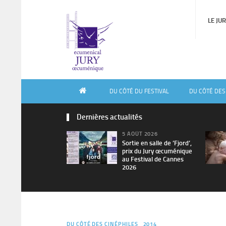
LE JU
DU CÔTÉ DU FESTIVAL
DU CÔTÉ DES
Dernières actualités
5 AOÛT 2026
Sortie en salle de ’Fjord’,
prix du Jury œcuménique
au Festival de Cannes
2026
DU CÔTÉ DES CINÉPHILES
2014