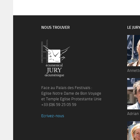
NOUS TROUVER
LE JUR
Annett
Face au Palais des Festivals :
Eglise Notre Dame de Bon Voyage
et Temple Eglise Protestante Unie
+33 (0)6 59 25 05 59
Adrian
Ecrivez-nous