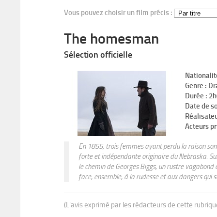
Vous pouvez choisir un film précis :
The homesman
Sélection officielle
Nationalit
Genre : Dr
Durée : 2
Date de so
Réalisate
Acteurs p
En 1855, trois femmes ayant perdu la raison sont
forte et indépendante originaire du Nebraska. Sur
le chemin de Georges Biggs, un rustre vagabond qu
face, ensemble, à la rudesse et aux dangers qui s
(L'avis exprimé par les rédacteurs de cette rubriq