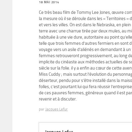
18 MAI 2014
Ce très beau film de Tommy Lee Jones, œuvre comp
la mesure où il se déroule dans les « Territoires » de
et vers les villes. On est dans le Nebraska, en plei
terre avec une charrue tirée par deux mules, au mi
habituée à une vie dure, autoritaire au point qu’ell
telle que trois femmes d’autres fermiers en sont 
voyage vers un asile d’aliénés en demandant à un va
femmes retrouveront progressivement, au long de ce
implicite du cinéaste aux méthodes actuelles de s
siècle sur la folie. il y a enfin au cœur de cette av
Miss Cuddy ; mais surtout l’évolution du personn
déserteur, pendu pour s’être installé dans la maison
folles, c’est pourtant lui qui fera réussir l’entrep
de ces pauvres femmes, généreux quand il est parve
revenir et à discuter.
par
Jacques Lefur
Jacques Lefur