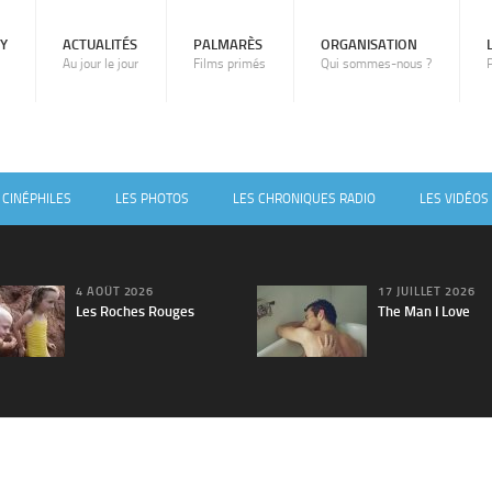
RY
ACTUALITÉS
PALMARÈS
ORGANISATION
Au jour le jour
Films primés
Qui sommes-nous ?
 CINÉPHILES
LES PHOTOS
LES CHRONIQUES RADIO
LES VIDÉOS
4 AOÛT 2026
17 JUILLET 2026
Les Roches Rouges
The Man I Love