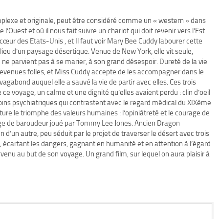
lexe et originale, peut être considéré comme un « western » dans
 l’Ouest et où il nous fait suivre un chariot qui doit revenir vers l’Est
n cœur des Etats-Unis , et Il faut voir Mary Bee Cuddy labourer cette
lieu d’un paysage désertique. Venue de New York, elle vit seule,
e ne parvient pas à se marier, à son grand désespoir. Dureté de la vie
devenues folles, et Miss Cuddy accepte de les accompagner dans le
gabond auquel elle a sauvé la vie de partir avec elles. Ces trois
 voyage, un calme et une dignité qu’elles avaient perdu : clin d’oeil
oins psychiatriques qui contrastent avec le regard médical du XIXème
enture le triomphe des valeurs humaines : l’opiniâtreté et le courage de
age de baroudeur joué par Tommy Lee Jones. Ancien Dragon
 d’un autre, peu séduit par le projet de traverser le désert avec trois
rise, écartant les dangers, gagnant en humanité et en attention à l’égard
nu au but de son voyage. Un grand film, sur lequel on aura plaisir à