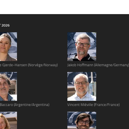
Y 2026
e Gjerde-Hansen (Norvège/Norway)
Jakob Hoffmann (Allemagne/Germany
 Baccaro (Argentine/Argentina)
Vincent Miéville (France/France)