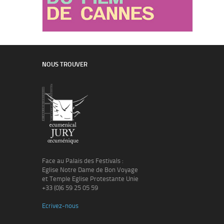
NOUS TROUVER
Face au Palais des Festivals :
Eglise Notre Dame de Bon Voyage
et Temple Eglise Protestante Unie
+33 (0)6 59 25 05 59
Ecrivez-nous