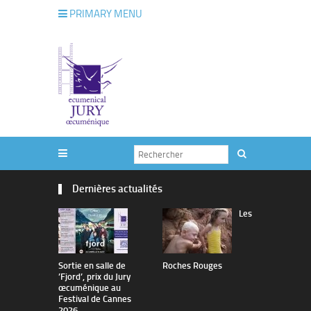
PRIMARY MENU
Dernières actualités
Les
Sortie en salle de
Roches Rouges
The Man I 
’Fjord’, prix du Jury
œcuménique au
Festival de Cannes
2026