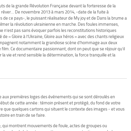
uts de la grande Révolution Française devant la forteresse de la
 à rêver… De novembre 2013 à mars 2014, -date de la fuite à
es de ce pays-, le puissant réalisateur de My joy et de Dans la brume a
 filmer la révolution ukrainienne en marche. Des foules immenses,
ue n’est pas sans évoquer parfois les reconstitutions historiques
 de « Gloire à l’Ukraine, Gloire aux héros » avec des chants religieux
ccompagnent notamment la grandiose scène d’hommage aux deux
e film. Ce documentaire passionnant, dont on peut que se réjouir qu’il
er la vie et rend sensible la détermination, la force tranquille et la
 aux premières loges des événements qui se sont déroulés en
u début de cette année : témoin présent et protégé, du fond de votre
re que quelques cartons qui situent le contexte des images - et vous
toire en train de se faire.
té, qui montrent mouvements de foule, actes de groupes ou