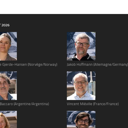
Y 2026
e Gjerde-Hansen (Norvège/Norway)
Jakob Hoffmann (Allemagne/Germany
 Baccaro (Argentine/Argentina)
Vincent Miéville (France/France)