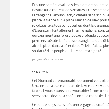
Et si une caméra avait saisi les premiers soubresa
Bastille ou le château de Versailles ? On se prend
l’étranger de Iakounovitch, dictateur sans scrupul
planté la sienne sur la place Maïdan de Kiev, pour
révoltées, exaltées ou recueillies, dont la dynamiq
d’Eisenstein, font alterner l’hymne national ponctué
qui expriment une foi orthodoxe profonde et a
premiers tués de la répression sanglante qui clôt l
ait pris place dans la sélection officielle, fait palpit
solidarité d’un peuple qui lutte pour sa dignité.
par
Jean-Michel Zucker
23 MAI 2014
Cet étonnant et remarquable document vous place
Ukraine sur la place centrale de la ville de Kiev a
fauteuil, vous n’aurez pour vous aider à comprend
serez perdu devant la confusion et le chaos de l’His
Ce sont le longs plans-séquence, gage de sincéri