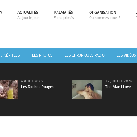
RY
ACTUALITÉS
PALMARÈS
ORGANISATION
Au jour le jour
Films primés
Qui sommes-nous ?
 CINÉPHILES
LES PHOTOS
LES CHRONIQUES RADIO
LES VIDÉOS
4 AOÛT 2026
17 JUILLET 2026
Les Roches Rouges
The Man I Love