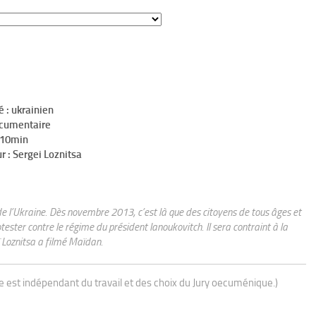
é : ukrainien
ocumentaire
h10min
r : Sergei Loznitsa
 de l’Ukraine. Dès novembre 2013, c’est là que des citoyens de tous âges et
ester contre le régime du président Ianoukovitch. Il sera contraint à la
 Loznitsa a filmé Maïdan.
ue est indépendant du travail et des choix du Jury oecuménique.)