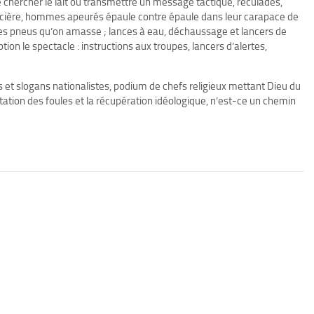
 chercher le lait ou transmettre un message tactique, reculades,
policière, hommes apeurés épaule contre épaule dans leur carapace de
es pneus qu’on amasse ; lances à eau, déchaussage et lancers de
on le spectacle : instructions aux troupes, lancers d’alertes,
et slogans nationalistes, podium de chefs religieux mettant Dieu du
xcitation des foules et la récupération idéologique, n’est-ce un chemin