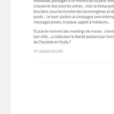
individuels, passages d’un motard qui va peut-être
courses là-bas sous les arbres... Voici la tortue 
boucliers, sous les fumées des lacrymogènes et d
pavés... Le haut-parleur accompagne sans interrupti
messages privés, musique, appels à médecins...
Et puis le moment des meetings de masse : chants 
bon côté... La lutte pour la liberté passant par l’e
de Charybde en Scylla ?
par
Jacques Vercueil