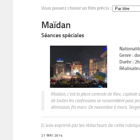
Vous pouvez choisir un film précis :
Maïdan
Séances spéciales
Nationalit
Genre : d
Durée : 2
Réalisateu
Maïdan, c’est la place centrale de Kiev, capitale
de toutes les confessions se rassemblent pour prot
démission, fin mars. De novembre à mars, Sergeï
(L'avis exprimé par les rédacteurs de cette rubriq
21 MAI 2014