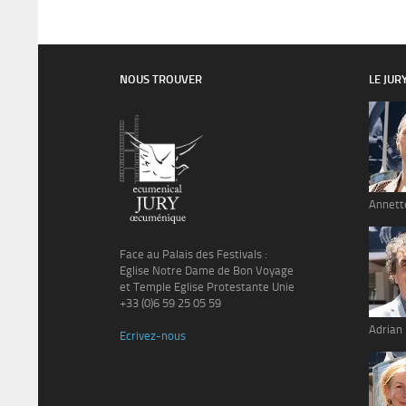
NOUS TROUVER
LE JUR
Annett
Face au Palais des Festivals :
Eglise Notre Dame de Bon Voyage
et Temple Eglise Protestante Unie
+33 (0)6 59 25 05 59
Adrian
Ecrivez-nous