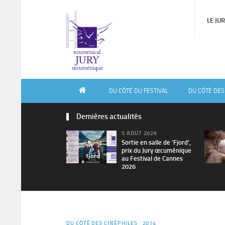
LE JU
DU CÔTÉ DU FESTIVAL
DU CÔTÉ DES
Dernières actualités
5 AOÛT 2026
Sortie en salle de ’Fjord’,
prix du Jury œcuménique
au Festival de Cannes
2026
DU CÔTÉ DES CINÉPHILES
2014