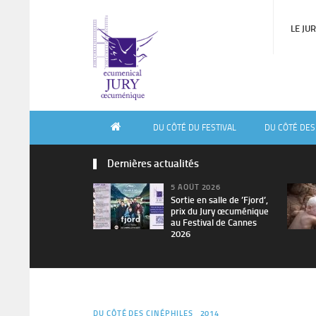
LE JU
DU CÔTÉ DU FESTIVAL
DU CÔTÉ DES
Dernières actualités
5 AOÛT 2026
Sortie en salle de ’Fjord’,
prix du Jury œcuménique
au Festival de Cannes
2026
DU CÔTÉ DES CINÉPHILES
2014