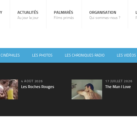
RY
ACTUALITÉS
PALMARÈS
ORGANISATION
Au jour le jour
Films primés
Qui sommes-nous ?
 CINÉPHILES
LES PHOTOS
LES CHRONIQUES RADIO
LES VIDÉOS
4 AOÛT 2026
17 JUILLET 2026
Les Roches Rouges
The Man I Love