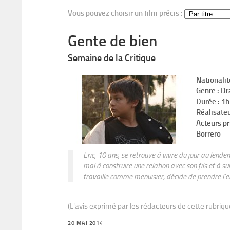
Vous pouvez choisir un film précis :
Gente de bien
Semaine de la Critique
Nationalit
Genre : D
Durée : 1
Réalisateu
Acteurs pr
Borrero
Eric, 10 ans, se retrouve à vivre du jour au lend
mal à construire une relation avec son fils et à s
travaille comme menuisier, décide de prendre l’en
(L'avis exprimé par les rédacteurs de cette rubriq
20 MAI 2014