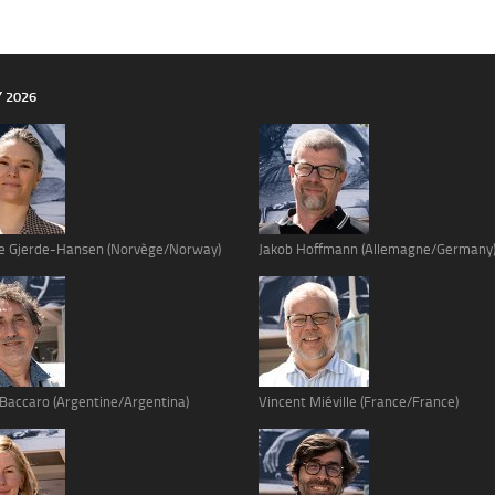
Y 2026
e Gjerde-Hansen (Norvège/Norway)
Jakob Hoffmann (Allemagne/Germany
 Baccaro (Argentine/Argentina)
Vincent Miéville (France/France)