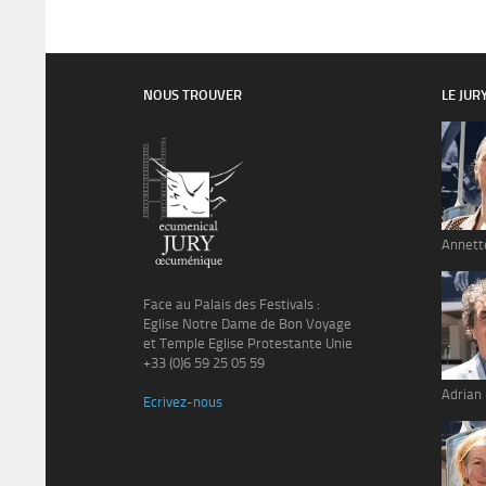
NOUS TROUVER
LE JUR
Annett
Face au Palais des Festivals :
Eglise Notre Dame de Bon Voyage
et Temple Eglise Protestante Unie
+33 (0)6 59 25 05 59
Adrian
Ecrivez-nous