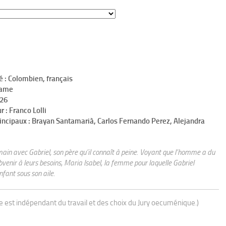
é : Colombien, français
rame
h26
r : Franco Lolli
incipaux : Brayan Santamarià, Carlos Fernando Perez, Alejandra
emain avec Gabriel, son père qu’il connaît à peine. Voyant que l’homme a du
ubvenir à leurs besoins, Maria Isabel, la femme pour laquelle Gabriel
fant sous son aile.
ue est indépendant du travail et des choix du Jury oecuménique.)